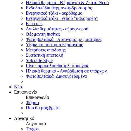
Ηλιακά θερμικά - Θέρμανση & Ζεστό Νερό
Ενδοδαπέδια θέρμανση-δροσισμός
Ενεργειακό τζάκι - αερόθερμο
Ενεργειακό τζάκι - νερού "καλοριφέρ"
Fan coils
Αντλία θερμότητας - αέρος/νερού
Θέρμανση πισίνας
Φωτοβολταϊκά - Αυτόνομο με μπαταρίες
Υβριδικό σύστημα θέρμανσης
Μετρήσεις απόδοσης
Συστατική επιστολή
Solcrafte Style
Live παρακολούθηση λειτουργίας
Ηλιακά θερμικά - Αναβάθμιση σε υπάρχων
Φωτοβολταϊκά- Διασυνδεδεμένο
Νέα
Επικοινωνία
Επικοινωνία
Φόρμα
Που θα μας βρείτε
Λογισμικό
Λογισμικό
Trygos