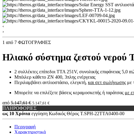
‹
›
1
από 7 ΦΩΤΟΓΡΑΦΙΕΣ
Ηλιακό σύστημα ζεστού νερού 
2 συλλέκτες επίπεδοι TTA 251V, συνολικής επιφάνειας 5,0 m
Μπόιλερ κάθετο ZN 400, 3πλης ενέργειας
Περιλαμβάνει αντλιοστάσιο, ελεγκτή,
και σετ σωλήνωσης
με 
Μπορείτε να επιλέξετε βάσεις κεραμοσκεπής ή ταράτσας
με ε
από
5.147,61 €
5.147,61 €
ΠΛΗΡΟΦΟΡΙΕΣ
ως 10 Χρόνια
εγγύηση
Κωδικός Θέρος
Τ.SPH-22TTA0400-00
Περιγραφή
Χαρακτηριστικά