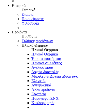
×
Εταιρικά
Εταιρικά
Εταιρία
Ποιοι είμαστε
Φιλοσοφία
Προϊόντα
Προϊόντα
Ειδήσεις προϊόντων
Ηλιακά Θερμικά
Ηλιακά Θερμικά
Ηλιακά Θερμικά
Έτοιμα συστήματα
Ηλιακοί συλλέκτες
Αντλιοστάσια
Δοχεία διαστολής
Μπόιλερ & Δοχεία αδρανείας
Ελεγκτές
Αντιψυκτικά
Άλλα προϊόντα
Εργαλεία
Παραγωγοί ΖΝΧ
Κυκλοφορητές