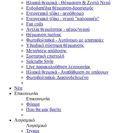
Ηλιακά θερμικά - Θέρμανση & Ζεστό Νερό
Ενδοδαπέδια θέρμανση-δροσισμός
Ενεργειακό τζάκι - αερόθερμο
Ενεργειακό τζάκι - νερού "καλοριφέρ"
Fan coils
Αντλία θερμότητας - αέρος/νερού
Θέρμανση πισίνας
Φωτοβολταϊκά - Αυτόνομο με μπαταρίες
Υβριδικό σύστημα θέρμανσης
Μετρήσεις απόδοσης
Συστατική επιστολή
Solcrafte Style
Live παρακολούθηση λειτουργίας
Ηλιακά θερμικά - Αναβάθμιση σε υπάρχων
Φωτοβολταϊκά- Διασυνδεδεμένο
Νέα
Επικοινωνία
Επικοινωνία
Φόρμα
Που θα μας βρείτε
Λογισμικό
Λογισμικό
Trygos