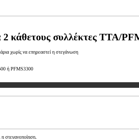
α 2 κάθετους συλλέκτες TTA/PF
κάρια χωρίς να επηρεαστεί η στεγάνωση
500 ή PFMS3300
 η στεγανοποίηση.