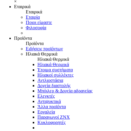
×
Εταιρικά
Εταιρικά
Εταιρία
Ποιοι είμαστε
Φιλοσοφία
Προϊόντα
Προϊόντα
Ειδήσεις προϊόντων
Ηλιακά Θερμικά
Ηλιακά Θερμικά
Ηλιακά Θερμικά
Έτοιμα συστήματα
Ηλιακοί συλλέκτες
Αντλιοστάσια
Δοχεία διαστολής
Μπόιλερ & Δοχεία αδρανείας
Ελεγκτές
Αντιψυκτικά
Άλλα προϊόντα
Εργαλεία
Παραγωγοί ΖΝΧ
Κυκλοφορητές