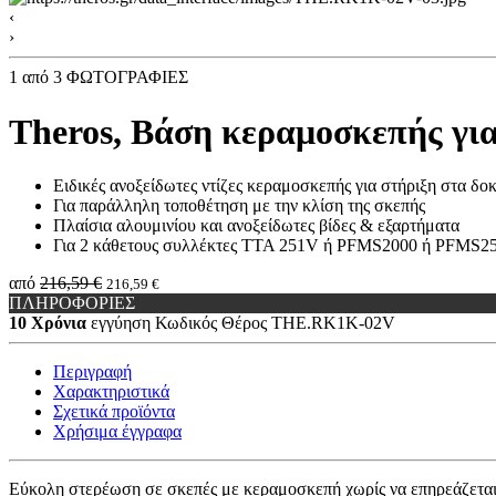
‹
›
1
από 3 ΦΩΤΟΓΡΑΦΙΕΣ
Theros, Βάση κεραμοσκεπής γι
Ειδικές ανοξείδωτες ντίζες κεραμοσκεπής για στήριξη στα δο
Για παράλληλη τοποθέτηση με την κλίση της σκεπής
Πλαίσια αλουμινίου και ανοξείδωτες βίδες & εξαρτήματα
Για 2 κάθετους συλλέκτες
TTA 251V ή PFMS2000 ή PFMS2
από
216,59 €
216,59 €
ΠΛΗΡΟΦΟΡΙΕΣ
10 Χρόνια
εγγύηση
Κωδικός Θέρος
THE.RK1K-02V
Περιγραφή
Χαρακτηριστικά
Σχετικά προϊόντα
Χρήσιμα έγγραφα
Εύκολη στερέωση σε σκεπές με κεραμοσκεπή χωρίς να επηρεάζεται