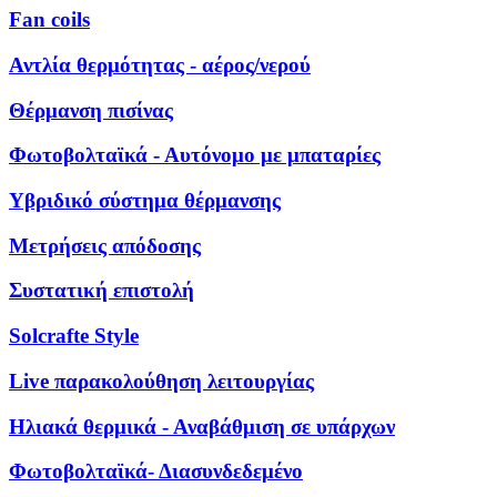
Fan coils
Αντλία θερμότητας - αέρος/νερού
Θέρμανση πισίνας
Φωτοβολταϊκά - Αυτόνομο με μπαταρίες
Υβριδικό σύστημα θέρμανσης
Μετρήσεις απόδοσης
Συστατική επιστολή
Solcrafte Style
Live παρακολούθηση λειτουργίας
Ηλιακά θερμικά - Αναβάθμιση σε υπάρχων
Φωτοβολταϊκά- Διασυνδεδεμένο