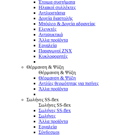
Έτοιμα συστήματα
Ηλιακοί συλλέκτες
Αντλιοστάσια
Δοχεία διαστολής
Μπόιλερ & Δοχεία αδρανείας
Ελεγκτές
Αντιψυκτικά
Άλλα προϊόντα
Εργαλεία
Παραγωγοί ΖΝΧ
Κυκλοφορητές
Θέρμανση & Ψύξη
Θέρμανση & Ψύξη
Θέρμανση & Ψύξη
Αντλίες θερμότητας για πισίνες
Άλλα προϊόντα
Σωλήνες SS-flex
Σωλήνες SS-flex
Σωλήνες SS-flex
Σωλήνες
Άλλα προϊόντα
Εργαλεία
Σύνδεσμοι