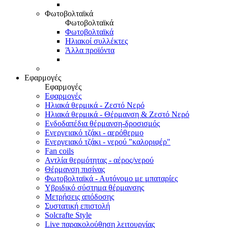
Φωτοβολταϊκά
Φωτοβολταϊκά
Φωτοβολταϊκά
Ηλιακοί συλλέκτες
Άλλα προϊόντα
Εφαρμογές
Εφαρμογές
Εφαρμογές
Ηλιακά θερμικά - Ζεστό Νερό
Ηλιακά θερμικά - Θέρμανση & Ζεστό Νερό
Ενδοδαπέδια θέρμανση-δροσισμός
Ενεργειακό τζάκι - αερόθερμο
Ενεργειακό τζάκι - νερού "καλοριφέρ"
Fan coils
Αντλία θερμότητας - αέρος/νερού
Θέρμανση πισίνας
Φωτοβολταϊκά - Αυτόνομο με μπαταρίες
Υβριδικό σύστημα θέρμανσης
Μετρήσεις απόδοσης
Συστατική επιστολή
Solcrafte Style
Live παρακολούθηση λειτουργίας