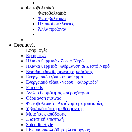
Φωτοβολταϊκά
Φωτοβολταϊκά
Φωτοβολταϊκά
Ηλιακοί συλλέκτες
Άλλα προϊόντα
Εφαρμογές
Εφαρμογές
Εφαρμογές
Ηλιακά θερμικά - Ζεστό Νερό
Ηλιακά θερμικά - Θέρμανση & Ζεστό Νερό
Ενδοδαπέδια θέρμανση-δροσισμός
Ενεργειακό τζάκι - αερόθερμο
Ενεργειακό τζάκι - νερού "καλοριφέρ"
Fan coils
Αντλία θερμότητας - αέρος/νερού
Θέρμανση πισίνας
Φωτοβολταϊκά - Αυτόνομο με μπαταρίες
Υβριδικό σύστημα θέρμανσης
Μετρήσεις απόδοσης
Συστατική επιστολή
Solcrafte Style
Live παρακολούθηση λειτουργίας