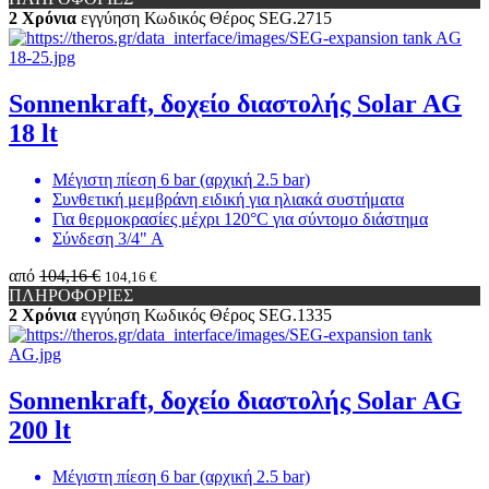
2 Χρόνια
εγγύηση
Κωδικός Θέρος
SEG.2715
Sonnenkraft, δοχείο διαστολής Solar AG
18 lt
Μέγιστη πίεση 6 bar (αρχική 2.5 bar)
Συνθετική μεμβράνη ειδική για ηλιακά συστήματα
Για θερμοκρασίες μέχρι 120°C για σύντομο διάστημα
Σύνδεση 3/4" Α
από
104,16 €
104,16 €
ΠΛΗΡΟΦΟΡΙΕΣ
2 Χρόνια
εγγύηση
Κωδικός Θέρος
SEG.1335
Sonnenkraft, δοχείο διαστολής Solar AG
200 lt
Μέγιστη πίεση 6 bar (αρχική 2.5 bar)