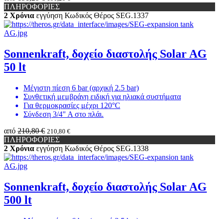
ΠΛΗΡΟΦΟΡΙΕΣ
2 Χρόνια
εγγύηση
Κωδικός Θέρος
SEG.1337
Sonnenkraft, δοχείο διαστολής Solar AG
50 lt
Μέγιστη πίεση 6 bar (αρχική 2.5 bar)
Συνθετική μεμβράνη ειδική για ηλιακά συστήματα
Για θερμοκρασίες μέχρι 120°C
Σύνδεση 3/4" Α στο πλάι.
από
210,80 €
210,80 €
ΠΛΗΡΟΦΟΡΙΕΣ
2 Χρόνια
εγγύηση
Κωδικός Θέρος
SEG.1338
Sonnenkraft, δοχείο διαστολής Solar AG
500 lt