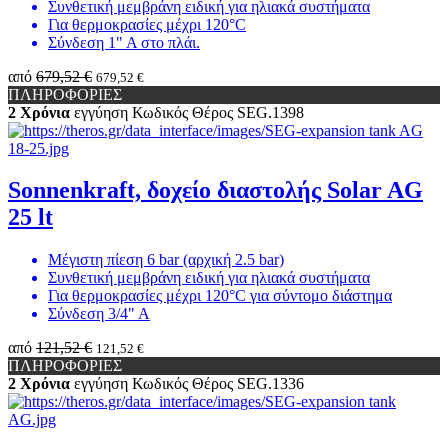
Συνθετική μεμβράνη ειδική για ηλιακά συστήματα
Για θερμοκρασίες μέχρι 120°C
Σύνδεση 1" Α στο πλάι.
από
679,52 €
679,52 €
ΠΛΗΡΟΦΟΡΙΕΣ
2 Χρόνια
εγγύηση
Κωδικός Θέρος
SEG.1398
Sonnenkraft, δοχείο διαστολής Solar AG
25 lt
Μέγιστη πίεση 6 bar (αρχική 2.5 bar)
Συνθετική μεμβράνη ειδική για ηλιακά συστήματα
Για θερμοκρασίες μέχρι 120°C για σύντομο διάστημα
Σύνδεση 3/4" Α
από
121,52 €
121,52 €
ΠΛΗΡΟΦΟΡΙΕΣ
2 Χρόνια
εγγύηση
Κωδικός Θέρος
SEG.1336