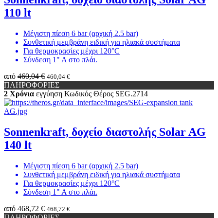
110 lt
Μέγιστη πίεση 6 bar (αρχική 2.5 bar)
Συνθετική μεμβράνη ειδική για ηλιακά συστήματα
Για θερμοκρασίες μέχρι 120°C
Σύνδεση 1" Α στο πλάι.
από
460,04 €
460,04 €
ΠΛΗΡΟΦΟΡΙΕΣ
2 Χρόνια
εγγύηση
Κωδικός Θέρος
SEG.2714
Sonnenkraft, δοχείο διαστολής Solar AG
140 lt
Μέγιστη πίεση 6 bar (αρχική 2.5 bar)
Συνθετική μεμβράνη ειδική για ηλιακά συστήματα
Για θερμοκρασίες μέχρι 120°C
Σύνδεση 1" Α στο πλάι.
από
468,72 €
468,72 €
ΠΛΗΡΟΦΟΡΙΕΣ