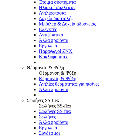
Έτοιμα συστήματα
Ηλιακοί συλλέκτες
Αντλιοστάσια
Δοχεία διαστολής
Μπόιλερ & Δοχεία αδρανείας
Ελεγκτές
Αντιψυκτικά
Άλλα προϊόντα
Εργαλεία
Παραγωγοί ΖΝΧ
Κυκλοφορητές
Θέρμανση & Ψύξη
Θέρμανση & Ψύξη
Θέρμανση & Ψύξη
Αντλίες θερμότητας για πισίνες
Άλλα προϊόντα
Σωλήνες SS-flex
Σωλήνες SS-flex
Σωλήνες SS-flex
Σωλήνες
Άλλα προϊόντα
Εργαλεία
Σύνδεσμοι