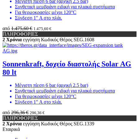
Μέγιστη πίεση 6 bar (αρχική 2.5 bar)
Συνθετική μεμβράνη ειδική για ηλιακά συστήματα
Για θερμοκρασίες μέχρι 120°C
Σύνδεση 1" Α στο πλάι.
από
1.475,60 €
1.475,60 €
ΠΛΗΡΟΦΟΡΙΕΣ
2 Χρόνια
εγγύηση
Κωδικός Θέρος
SEG.1608
Sonnenkraft, δοχείο διαστολής Solar AG
80 lt
Μέγιστη πίεση 6 bar (αρχική 2.5 bar)
Συνθετική μεμβράνη ειδική για ηλιακά συστήματα
Για θερμοκρασίες μέχρι 120°C
Σύνδεση 1" Α στο πλάι.
από
296,36 €
296,36 €
ΠΛΗΡΟΦΟΡΙΕΣ
2 Χρόνια
εγγύηση
Κωδικός Θέρος
SEG.1339
Εταιρικά