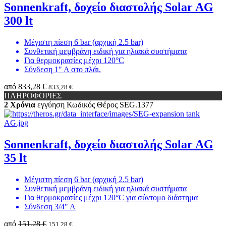
Sonnenkraft, δοχείο διαστολής Solar AG
300 lt
Μέγιστη πίεση 6 bar (αρχική 2.5 bar)
Συνθετική μεμβράνη ειδική για ηλιακά συστήματα
Για θερμοκρασίες μέχρι 120°C
Σύνδεση 1" Α στο πλάι.
από
833,28 €
833,28 €
ΠΛΗΡΟΦΟΡΙΕΣ
2 Χρόνια
εγγύηση
Κωδικός Θέρος
SEG.1377
Sonnenkraft, δοχείο διαστολής Solar AG
35 lt
Μέγιστη πίεση 6 bar (αρχική 2.5 bar)
Συνθετική μεμβράνη ειδική για ηλιακά συστήματα
Για θερμοκρασίες μέχρι 120°C για σύντομο διάστημα
Σύνδεση 3/4" Α
από
151,28 €
151,28 €