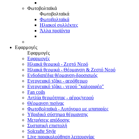
Φωτοβολταϊκά
Φωτοβολταϊκά
Φωτοβολταϊκά
Ηλιακοί συλλέκτες
Άλλα προϊόντα
Εφαρμογές
Εφαρμογές
Εφαρμογές
Ηλιακά θερμικά - Ζεστό Νερό
Ηλιακά θερμικά - Θέρμανση & Ζεστό Νερό
Ενδοδαπέδια θέρμανση-δροσισμός
Ενεργειακό τζάκι - αερόθερμο
Ενεργειακό τζάκι - νερού "καλοριφέρ"
Fan coils
Αντλία θερμότητας - αέρος/νερού
Θέρμανση πισίνας
Φωτοβολταϊκά - Αυτόνομο με μπαταρίες
Υβριδικό σύστημα θέρμανσης
Μετρήσεις απόδοσης
Συστατική επιστολή
Solcrafte Style
Live παρακολούθηση λειτουργίας