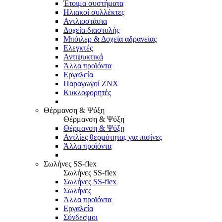
Έτοιμα συστήματα
Ηλιακοί συλλέκτες
Αντλιοστάσια
Δοχεία διαστολής
Μπόιλερ & Δοχεία αδρανείας
Ελεγκτές
Αντιψυκτικά
Άλλα προϊόντα
Εργαλεία
Παραγωγοί ΖΝΧ
Κυκλοφορητές
Θέρμανση & Ψύξη
Θέρμανση & Ψύξη
Θέρμανση & Ψύξη
Αντλίες θερμότητας για πισίνες
Άλλα προϊόντα
Σωλήνες SS-flex
Σωλήνες SS-flex
Σωλήνες SS-flex
Σωλήνες
Άλλα προϊόντα
Εργαλεία
Σύνδεσμοι