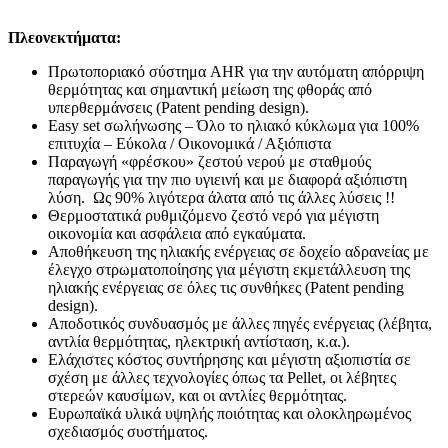
Πλεονεκτήματα:
Πρωτοποριακό σύστημα AHR για την αυτόματη απόρριψη
θερμότητας και σημαντική μείωση της φθοράς από
υπερθερμάνσεις (Patent pending design).
Easy set σωλήνωσης – Όλο το ηλιακό κύκλωμα για 100%
επιτυχία – Εύκολα / Οικονομικά / Αξιόπιστα
Παραγωγή «φρέσκου» ζεστού νερού με σταθμούς
παραγωγής για την πιο υγιεινή και με διαφορά αξιόπιστη
λύση. Ως 90% λιγότερα άλατα από τις άλλες λύσεις !!
Θερμοστατικά ρυθμιζόμενο ζεστό νερό για μέγιστη
οικονομία και ασφάλεια από εγκαύματα.
Αποθήκευση της ηλιακής ενέργειας σε δοχείο αδρανείας με
έλεγχο στρωματοποίησης για μέγιστη εκμετάλλευση της
ηλιακής ενέργειας σε όλες τις συνθήκες (Patent pending
design).
Αποδοτικός συνδυασμός με άλλες πηγές ενέργειας (λέβητα,
αντλία θερμότητας, ηλεκτρική αντίσταση, κ.α.).
Ελάχιστες κόστος συντήρησης και μέγιστη αξιοπιστία σε
σχέση με άλλες τεχνολογίες όπως τα Pellet, οι λέβητες
στερεών καυσίμων, και οι αντλίες θερμότητας.
Ευρωπαϊκά υλικά υψηλής ποιότητας και ολοκληρωμένος
σχεδιασμός συστήματος.