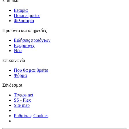
Εταιρικά
Εταιρία
Ποιοι είμαστε
Φιλοσοφία
Προϊόντα και υπηρεσίες
Ειδήσεις προϊόντων
Εφαρμογές
Νέα
Επικοινωνία
Που θα μας βρείτε
Φόρμα
Σύνδεσμοι
Trygos.net
SS - Flex
Site map
Ρυθμίσεις Cookies