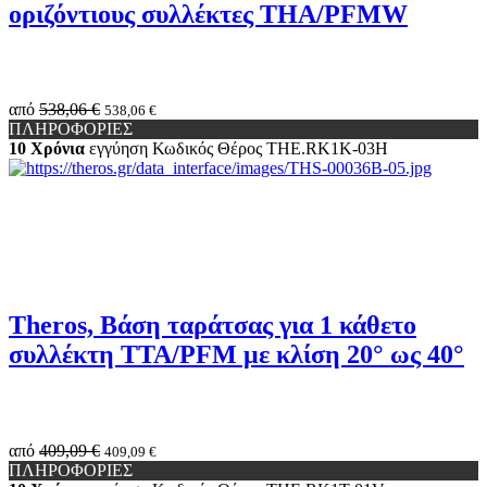
οριζόντιους συλλέκτες THA/PFMW
από
538,06 €
538,06 €
ΠΛΗΡΟΦΟΡΙΕΣ
10 Χρόνια
εγγύηση
Κωδικός Θέρος
THE.RK1K-03H
Theros, Βάση ταράτσας για 1 κάθετο
συλλέκτη TTA/PFM με κλίση 20° ως 40°
από
409,09 €
409,09 €
ΠΛΗΡΟΦΟΡΙΕΣ