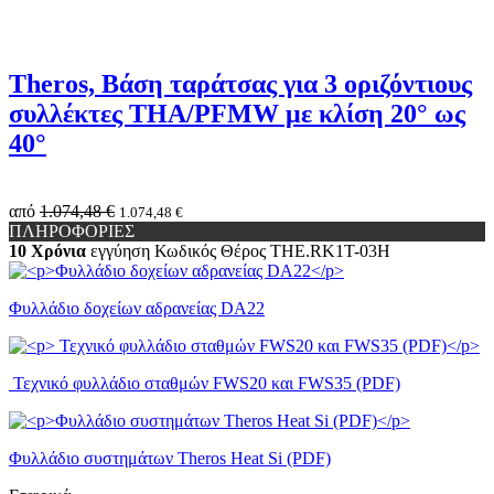
Theros, Βάση ταράτσας για 3 οριζόντιους
συλλέκτες THA/PFMW με κλίση 20° ως
40°
από
1.074,48 €
1.074,48 €
ΠΛΗΡΟΦΟΡΙΕΣ
10 Χρόνια
εγγύηση
Κωδικός Θέρος
THE.RK1Τ-03H
Φυλλάδιο δοχείων αδρανείας DA22
Τεχνικό φυλλάδιο σταθμών FWS20 και FWS35 (PDF)
Φυλλάδιο συστημάτων Theros Heat Si (PDF)