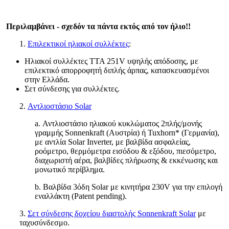
Περιλαμβάνει - σχεδόν τα πάντα εκτός από τον ήλιο!!
1.
Επιλεκτικοί ηλιακοί συλλέκτες
:
Ηλιακοί συλλέκτες TTA 251V υψηλής απόδοσης, με
επιλεκτικό απορροφητή διπλής άρπας, κατασκευασμένοι
στην Ελλάδα.
Σετ σύνδεσης για συλλέκτες.
2.
Αντλιοστάσιο Solar
a. Αντλιοστάσιο ηλιακού κυκλώματος 2πλής/μονής
γραμμής Sonnenkraft (Αυστρία) ή Tuxhorn* (Γερμανία),
με αντλία Solar Inverter, με βαλβίδα ασφαλείας,
ροόμετρο, θερμόμετρα εισόδου & εξόδου, πιεσόμετρο,
διαχωριστή αέρα, βαλβίδες πλήρωσης & εκκένωσης και
μονωτικό περίβλημα.
b. Βαλβίδα 3όδη Solar με κινητήρα 230V για την επιλογή
εναλλάκτη (Patent pending).
3.
Σετ σύνδεσης δοχείου διαστολής Sonnenkraft Solar
με
ταχυσύνδεσμο.