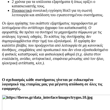
2 χρόνια για τα υπόλοιπα εξαρτήματα ή όπως ορίζει ο
κατασκευαστής τους.
Προαιρετικά
συνολική εγγύηση Hot3 για τη σωστή
λειτουργία και απόδοση του εγκατεστημένου συστήματος.
Οι όροι εγγύησης του εκάστοτε εξαρτήματος περιγράφονται με
λεπτομέρεια στο αντίστοιχο έγγραφο του κατασκευαστή. Ο
αγοραστής θα πρέπει να συντηρεί τα μηχανήματα σύμφωνα με τις
ανάλογες τεχνικές οδηγίες. Το κόστος της συντήρησης δεν
συμπεριλαμβάνεται στην τιμή του εξοπλισμού. Η εγγύηση δεν
καλύπτει βλάβες που προέρχονται από λειτουργία σε μη κανονικές
συνθήκες, επεμβάσεις από προσωπικό που δεν είναι εξουσιοδοτημένο
ή φυσικές καταστροφές και φυσιολογική φθορά (π.χ. άλατα στον
εναλλάκτη
,
ανόδιο, αντιψυκτικό, επιφάνεια μόνωσης από τον ήλιο,
ηλεκτρική αντίσταση
, κλπ.).
Ο σχεδιασμός κάθε συστήματος γίνεται με ειδικευμένο
λογισμικό της εταιρίας μας για μέγιστη απόδοση σε όλες τις
εφαρμογές.