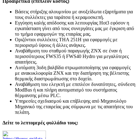
Προαιρετικά (επιπλέον κόστος)
Βάσεις στήριξης αλουμινίου με ανοξείδωτα εξαρτήματα για
τους συλλέκτες για ταράτσα ή κεραμοσκεπή.
Εγγύηση καλής απόδοσης και λειτουργίας Hot3 εφόσον η
εγκατάσταση γίνει από τους συνεργάτες μας με έγκριση από
το τμήμα εφαρμογών της εταιρίας μας.
Οριζόντιοι συλλέκτες THA 251H για εφαρμογές με
περιορισμό ύψους ή άλλες ανάγκες.
Αναβάθμιση του σταθμού παραγωγής ΖΝΧ σε έναν ή
περισσότερους FWS35 ή FWS40 Hydro για μεγαλύτερες
απαιτήσεις.
Αυτόματη 3οδη βαλβίδα στρωματοποίησης για εφαρμογές
με ανακυκλοφορία ΖΝΧ και την διατήρηση της βέλτιστης
θερμικής διαστρωμάτωσης στο δοχείο.
Αναβάθμιση του ελεγκτή με επιπλέον δυνατότητες, σύνδεση
ModBus ή και πλήρη αυτοματισμό του συστήματος
θέρμανσης μέσω PLC.
Υπηρεσίες σχεδιασμού και επίβλεψης από Μηχανολόγο
Μηχανικό της εταιρείας μας σύμφωνα με τις απαιτήσεις του
πελάτη.
Δείτε το λεπτομερές φυλλάδιο τους: