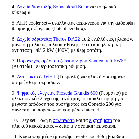
4.
Δοχείο διαστολής Sonnenkraft Solar
για το ηλιακό
κύκλωμα.
5. AHR cooler set – εναλλάκτης αέρα-νερού για την απόρριψη
θερμικής ενέργειας (Patent pending).
6.
Δοχείο αδρανείας Theros DA22
με 2 εναλλάκτες ηλιακών,
μόνωση μαλακής πολυουρεθάνης 10 cm και ηλεκτρική
αντίσταση 4/8/12 kW (400V) με θερμοστάτη.
7.
Παραγωγός φρέσκου ζεστού νερού Sonnenkraft FWS
*
(Αυστρία) με θερμοστατική ρύθμιση.
8.
Αντιψυκτικό Tyfo L
(Γερμανία) για ηλιακά συστήματα
υψηλών θερμοκρασιών.
9.
Ψηφιακός ελεγκτής Prozeda Grandis 600
(Γερμανία)
με
ηλεκτρονικό έλεγχο της ταχύτητας του κυκλοφορητή για
μέγιστη απόδοση του συστήματος και
Conexio
200 για
σύνδεση και παρακολούθηση μέσω
Internet
.
10. Easy set – όλη η
σωλήνωση
και τα
εξαρτήματα
του
ηλιακού κυκλώματος – δείτε την σχετική περιγραφή.
11. Κυκλοφορητής θέρμανσης inverter και 3όδη βαλβίδα