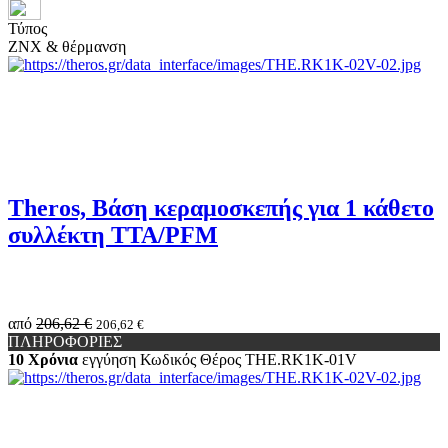
Τύπος
ΖΝΧ & θέρμανση
Theros, Βάση κεραμοσκεπής για 1 κάθετο
συλλέκτη TTA/PFM
από
206,62 €
206,62 €
ΠΛΗΡΟΦΟΡΙΕΣ
10 Χρόνια
εγγύηση
Κωδικός Θέρος
THE.RK1K-01V