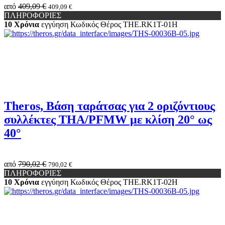
από
409,09 €
409,09 €
ΠΛΗΡΟΦΟΡΙΕΣ
10 Χρόνια
εγγύηση
Κωδικός Θέρος
THE.RK1Τ-01H
Theros, Βάση ταράτσας για 2 οριζόντιους
συλλέκτες THA/PFMW με κλίση 20° ως
40°
από
790,02 €
790,02 €
ΠΛΗΡΟΦΟΡΙΕΣ
10 Χρόνια
εγγύηση
Κωδικός Θέρος
THE.RK1Τ-02H