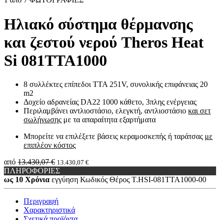
Ηλιακό σύστημα θέρμανσης
και ζεστού νερού Theros Heat
Si 081TTA1000
8 συλλέκτες επίπεδοι TTA 251V, συνολικής επιφάνειας 20
m2
Δοχείο αδρανείας DA22 1000 κάθετο, 3πλης ενέργειας
Περιλαμβάνει αντλιοστάσιο, ελεγκτή, αντλιοστάσιο
και σετ
σωλήνωσης
με τα απαραίτητα εξαρτήματα
Μπορείτε να επιλέξετε βάσεις κεραμοσκεπής ή ταράτσας
με
επιπλέον κόστος
από
13.430,07 €
13.430,07 €
ΠΛΗΡΟΦΟΡΙΕΣ
ως 10 Χρόνια
εγγύηση
Κωδικός Θέρος
Τ.HSI-081TTA1000-00
Περιγραφή
Χαρακτηριστικά
Σχετικά προϊόντα