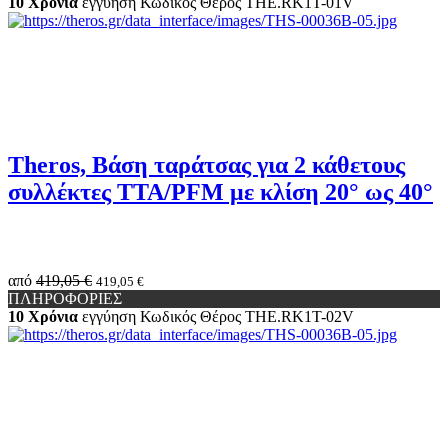
10 Χρόνια
εγγύηση
Κωδικός Θέρος
THE.RK1Τ-01V
Theros, Βάση ταράτσας για 2 κάθετους
συλλέκτες TTA/PFM με κλίση 20° ως 40°
από
419,05 €
419,05 €
ΠΛΗΡΟΦΟΡΙΕΣ
10 Χρόνια
εγγύηση
Κωδικός Θέρος
THE.RK1Τ-02V