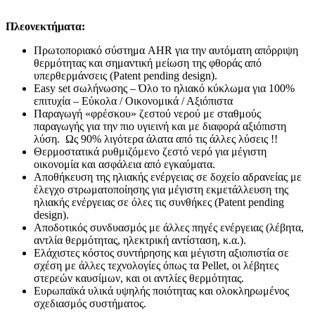
Πλεονεκτήματα:
Πρωτοποριακό σύστημα AHR για την αυτόματη απόρριψη
θερμότητας και σημαντική μείωση της φθοράς από
υπερθερμάνσεις (Patent pending design).
Easy set σωλήνωσης – Όλο το ηλιακό κύκλωμα για 100%
επιτυχία – Εύκολα / Οικονομικά / Αξιόπιστα
Παραγωγή «φρέσκου» ζεστού νερού με σταθμούς
παραγωγής για την πιο υγιεινή και με διαφορά αξιόπιστη
λύση. Ως 90% λιγότερα άλατα από τις άλλες λύσεις !!
Θερμοστατικά ρυθμιζόμενο ζεστό νερό για μέγιστη
οικονομία και ασφάλεια από εγκαύματα.
Αποθήκευση της ηλιακής ενέργειας σε δοχείο αδρανείας με
έλεγχο στρωματοποίησης για μέγιστη εκμετάλλευση της
ηλιακής ενέργειας σε όλες τις συνθήκες (Patent pending
design).
Αποδοτικός συνδυασμός με άλλες πηγές ενέργειας (λέβητα,
αντλία θερμότητας, ηλεκτρική αντίσταση, κ.α.).
Ελάχιστες κόστος συντήρησης και μέγιστη αξιοπιστία σε
σχέση με άλλες τεχνολογίες όπως τα Pellet, οι λέβητες
στερεών καυσίμων, και οι αντλίες θερμότητας.
Ευρωπαϊκά υλικά υψηλής ποιότητας και ολοκληρωμένος
σχεδιασμός συστήματος.