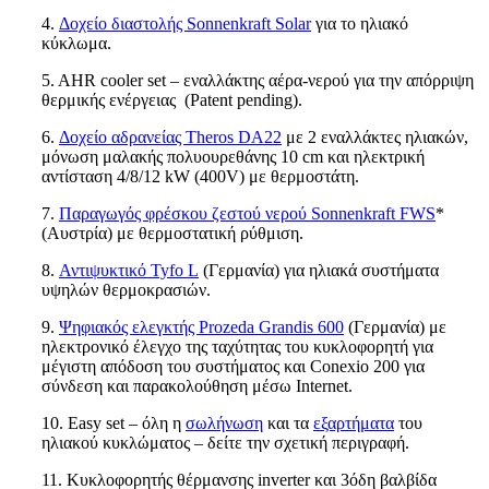
4.
Δοχείο διαστολής Sonnenkraft Solar
για το ηλιακό
κύκλωμα.
5. AHR cooler set – εναλλάκτης αέρα-νερού για την απόρριψη
θερμικής ενέργειας (Patent pending).
6.
Δοχείο αδρανείας Theros DA22
με 2 εναλλάκτες ηλιακών,
μόνωση μαλακής πολυουρεθάνης 10 cm και ηλεκτρική
αντίσταση 4/8/12 kW (400V) με θερμοστάτη.
7.
Παραγωγός φρέσκου ζεστού νερού Sonnenkraft FWS
*
(Αυστρία) με θερμοστατική ρύθμιση.
8.
Αντιψυκτικό Tyfo L
(Γερμανία) για ηλιακά συστήματα
υψηλών θερμοκρασιών.
9.
Ψηφιακός ελεγκτής Prozeda Grandis 600
(Γερμανία)
με
ηλεκτρονικό έλεγχο της ταχύτητας του κυκλοφορητή για
μέγιστη απόδοση του συστήματος και
Conexio
200 για
σύνδεση και παρακολούθηση μέσω
Internet
.
10. Easy set – όλη η
σωλήνωση
και τα
εξαρτήματα
του
ηλιακού κυκλώματος – δείτε την σχετική περιγραφή.
11. Κυκλοφορητής θέρμανσης inverter και 3όδη βαλβίδα