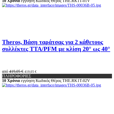
10 Χρόνια
εγγύηση
Κωδικός Θέρος
THE.RK1Τ-01V
Theros, Βάση ταράτσας για 2 κάθετους
συλλέκτες TTA/PFM με κλίση 20° ως 40°
από
419,05 €
419,05 €
ΠΛΗΡΟΦΟΡΙΕΣ
10 Χρόνια
εγγύηση
Κωδικός Θέρος
THE.RK1Τ-02V