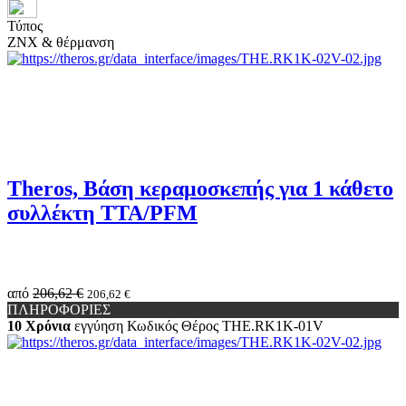
Τύπος
ΖΝΧ & θέρμανση
Theros, Βάση κεραμοσκεπής για 1 κάθετο
συλλέκτη TTA/PFM
από
206,62 €
206,62 €
ΠΛΗΡΟΦΟΡΙΕΣ
10 Χρόνια
εγγύηση
Κωδικός Θέρος
THE.RK1K-01V