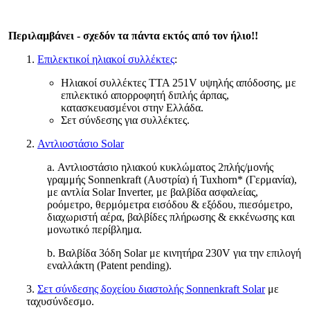
Περιλαμβάνει - σχεδόν τα πάντα εκτός από τον ήλιο!!
1.
Επιλεκτικοί ηλιακοί συλλέκτες
:
Ηλιακοί συλλέκτες TTA 251V υψηλής απόδοσης, με
επιλεκτικό απορροφητή διπλής άρπας,
κατασκευασμένοι στην Ελλάδα.
Σετ σύνδεσης για συλλέκτες.
2.
Αντλιοστάσιο Solar
a. Αντλιοστάσιο ηλιακού κυκλώματος 2πλής/μονής
γραμμής Sonnenkraft (Αυστρία) ή Tuxhorn* (Γερμανία),
με αντλία Solar Inverter, με βαλβίδα ασφαλείας,
ροόμετρο, θερμόμετρα εισόδου & εξόδου, πιεσόμετρο,
διαχωριστή αέρα, βαλβίδες πλήρωσης & εκκένωσης και
μονωτικό περίβλημα.
b. Βαλβίδα 3όδη Solar με κινητήρα 230V για την επιλογή
εναλλάκτη (Patent pending).
3.
Σετ σύνδεσης δοχείου διαστολής Sonnenkraft Solar
με
ταχυσύνδεσμο.