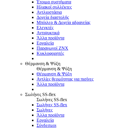
Έτοιμα συστήματα
Ηλιακοί συλλέκτες
Αντλιοστάσια
Δοχεία διαστολής
Μπόιλερ & Δοχεία αδρανείας
Ελεγκτές
Αντιψυκτικά
Άλλα προϊόντα
Εργαλεία
Παραγωγοί ΖΝΧ
Κυκλοφορητές
Θέρμανση & Ψύξη
Θέρμανση & Ψύξη
Θέρμανση & Ψύξη
Αντλίες θερμότητας για πισίνες
Άλλα προϊόντα
Σωλήνες SS-flex
Σωλήνες SS-flex
Σωλήνες SS-flex
Σωλήνες
Άλλα προϊόντα
Εργαλεία
Σύνδεσμοι