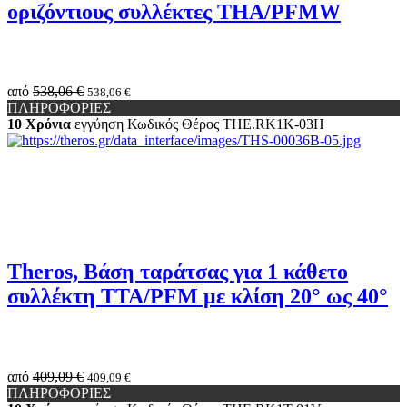
οριζόντιους συλλέκτες THA/PFMW
από
538,06 €
538,06 €
ΠΛΗΡΟΦΟΡΙΕΣ
10 Χρόνια
εγγύηση
Κωδικός Θέρος
THE.RK1K-03H
Theros, Βάση ταράτσας για 1 κάθετο
συλλέκτη TTA/PFM με κλίση 20° ως 40°
από
409,09 €
409,09 €
ΠΛΗΡΟΦΟΡΙΕΣ