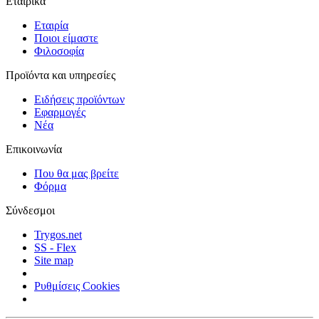
Εταιρικά
Εταιρία
Ποιοι είμαστε
Φιλοσοφία
Προϊόντα και υπηρεσίες
Ειδήσεις προϊόντων
Εφαρμογές
Νέα
Επικοινωνία
Που θα μας βρείτε
Φόρμα
Σύνδεσμοι
Trygos.net
SS - Flex
Site map
Ρυθμίσεις Cookies