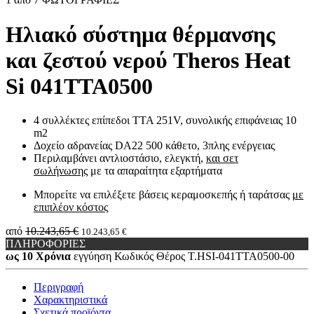
Ηλιακό σύστημα θέρμανσης
και ζεστού νερού Theros Heat
Si 041TTA0500
4 συλλέκτες επίπεδοι TTA 251V, συνολικής επιφάνειας 10
m2
Δοχείο αδρανείας DA22 500 κάθετο, 3πλης ενέργειας
Περιλαμβάνει αντλιοστάσιο, ελεγκτή,
και σετ
σωλήνωσης
με τα απαραίτητα εξαρτήματα
Μπορείτε να επιλέξετε βάσεις κεραμοσκεπής ή ταράτσας
με
επιπλέον κόστος
από
10.243,65 €
10.243,65 €
ΠΛΗΡΟΦΟΡΙΕΣ
ως 10 Χρόνια
εγγύηση
Κωδικός Θέρος
Τ.HSI-041TTA0500-00
Περιγραφή
Χαρακτηριστικά
Σχετικά προϊόντα