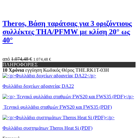
Theros, Βάση ταράτσας για 3 οριζόντιους
συλλέκτες THA/PFMW με κλίση 20° ως
40°
από
1.074,48 €
1.074,48 €
ΠΛΗΡΟΦΟΡΙΕΣ
10 Χρόνια
εγγύηση
Κωδικός Θέρος
THE.RK1Τ-03H
Φυλλάδιο δοχείων αδρανείας DA22
Τεχνικό φυλλάδιο σταθμών FWS20 και FWS35 (PDF)
Φυλλάδιο συστημάτων Theros Heat Si (PDF)