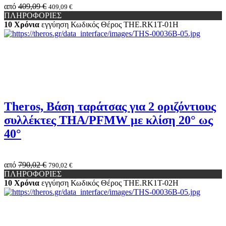
από
409,09 €
409,09 €
ΠΛΗΡΟΦΟΡΙΕΣ
10 Χρόνια
εγγύηση
Κωδικός Θέρος
THE.RK1Τ-01H
Theros, Βάση ταράτσας για 2 οριζόντιους
συλλέκτες THA/PFMW με κλίση 20° ως
40°
από
790,02 €
790,02 €
ΠΛΗΡΟΦΟΡΙΕΣ
10 Χρόνια
εγγύηση
Κωδικός Θέρος
THE.RK1Τ-02H