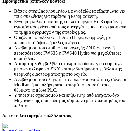
Προαιρετικά (επιπλέον κόστος)
Βάσεις στήριξης αλουμινίου με ανοξείδωτα εξαρτήματα για
τους συλλέκτες για ταράτσα ή κεραμοσκεπή.
Εγγύηση καλής απόδοσης και λειτουργίας Hot3 εφόσον η
εγκατάσταση γίνει από τους συνεργάτες μας με έγκριση από
το τμήμα εφαρμογών της εταιρίας μας.
Οριζόντιοι συλλέκτες THA 251H για εφαρμογές με
περιορισμό ύψους ή άλλες ανάγκες.
Αναβάθμιση του σταθμού παραγωγής ΖΝΧ σε έναν ή
περισσότερους FWS35 ή FWS40 Hydro για μεγαλύτερες
απαιτήσεις.
Αυτόματη 3οδη βαλβίδα στρωματοποίησης για εφαρμογές
με ανακυκλοφορία ΖΝΧ και την διατήρηση της βέλτιστης
θερμικής διαστρωμάτωσης στο δοχείο.
Αναβάθμιση του ελεγκτή με επιπλέον δυνατότητες, σύνδεση
ModBus ή και πλήρη αυτοματισμό του συστήματος
θέρμανσης μέσω PLC.
Υπηρεσίες σχεδιασμού και επίβλεψης από Μηχανολόγο
Μηχανικό της εταιρείας μας σύμφωνα με τις απαιτήσεις του
πελάτη.
Δείτε το λεπτομερές φυλλάδιο τους: