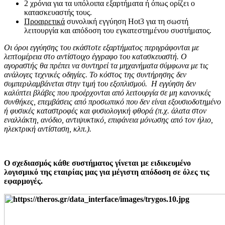
2 χρόνια για τα υπόλοιπα εξαρτήματα ή όπως ορίζει ο
κατασκευαστής τους.
Προαιρετικά
συνολική εγγύηση Hot3 για τη σωστή
λειτουργία και απόδοση του εγκατεστημένου συστήματος.
Οι όροι εγγύησης του εκάστοτε εξαρτήματος περιγράφονται με
λεπτομέρεια στο αντίστοιχο έγγραφο του κατασκευαστή. Ο
αγοραστής θα πρέπει να συντηρεί τα μηχανήματα σύμφωνα με τις
ανάλογες τεχνικές οδηγίες. Το κόστος της συντήρησης δεν
συμπεριλαμβάνεται στην τιμή του εξοπλισμού. Η εγγύηση δεν
καλύπτει βλάβες που προέρχονται από λειτουργία σε μη κανονικές
συνθήκες, επεμβάσεις από προσωπικό που δεν είναι εξουσιοδοτημένο
ή φυσικές καταστροφές και φυσιολογική φθορά (π.χ. άλατα στον
εναλλάκτη
,
ανόδιο, αντιψυκτικό, επιφάνεια μόνωσης από τον ήλιο,
ηλεκτρική αντίσταση
, κλπ.).
Ο σχεδιασμός κάθε συστήματος γίνεται με ειδικευμένο
λογισμικό της εταιρίας μας για μέγιστη απόδοση σε όλες τις
εφαρμογές.