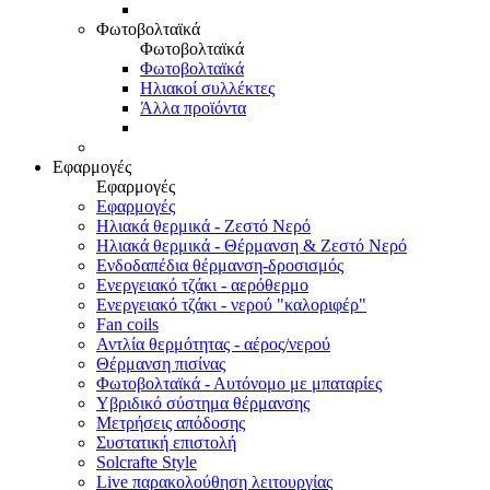
Φωτοβολταϊκά
Φωτοβολταϊκά
Φωτοβολταϊκά
Ηλιακοί συλλέκτες
Άλλα προϊόντα
Εφαρμογές
Εφαρμογές
Εφαρμογές
Ηλιακά θερμικά - Ζεστό Νερό
Ηλιακά θερμικά - Θέρμανση & Ζεστό Νερό
Ενδοδαπέδια θέρμανση-δροσισμός
Ενεργειακό τζάκι - αερόθερμο
Ενεργειακό τζάκι - νερού "καλοριφέρ"
Fan coils
Αντλία θερμότητας - αέρος/νερού
Θέρμανση πισίνας
Φωτοβολταϊκά - Αυτόνομο με μπαταρίες
Υβριδικό σύστημα θέρμανσης
Μετρήσεις απόδοσης
Συστατική επιστολή
Solcrafte Style
Live παρακολούθηση λειτουργίας