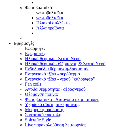
Φωτοβολταϊκά
Φωτοβολταϊκά
Φωτοβολταϊκά
Ηλιακοί συλλέκτες
Άλλα προϊόντα
Εφαρμογές
Εφαρμογές
Εφαρμογές
Ηλιακά θερμικά - Ζεστό Νερό
Ηλιακά θερμικά - Θέρμανση & Ζεστό Νερό
Ενδοδαπέδια θέρμανση-δροσισμός
Ενεργειακό τζάκι - αερόθερμο
Ενεργειακό τζάκι - νερού "καλοριφέρ"
Fan coils
Αντλία θερμότητας - αέρος/νερού
Θέρμανση πισίνας
Φωτοβολταϊκά - Αυτόνομο με μπαταρίες
Υβριδικό σύστημα θέρμανσης
Μετρήσεις απόδοσης
Συστατική επιστολή
Solcrafte Style
Live παρακολούθηση λειτουργίας