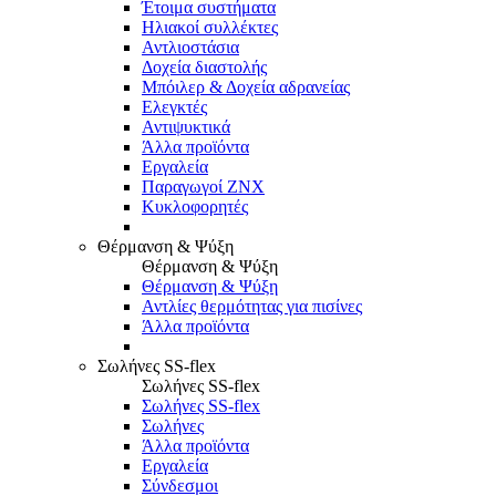
Έτοιμα συστήματα
Ηλιακοί συλλέκτες
Αντλιοστάσια
Δοχεία διαστολής
Μπόιλερ & Δοχεία αδρανείας
Ελεγκτές
Αντιψυκτικά
Άλλα προϊόντα
Εργαλεία
Παραγωγοί ΖΝΧ
Κυκλοφορητές
Θέρμανση & Ψύξη
Θέρμανση & Ψύξη
Θέρμανση & Ψύξη
Αντλίες θερμότητας για πισίνες
Άλλα προϊόντα
Σωλήνες SS-flex
Σωλήνες SS-flex
Σωλήνες SS-flex
Σωλήνες
Άλλα προϊόντα
Εργαλεία
Σύνδεσμοι