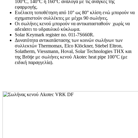
100°C, 140°C ή 160°C ανάλογα με τις ανάγκες της
εφαρμογής.
Ευέλικτη τοποθέτηση από 10° ως 80° κλίση ενώ μπορούν να
σχηματιστούν συλλέκτες με μέχρι 90 σωλήνες.
Οι σωλήνες κενού μπορούν να αντικατασταθούν χωρίς να
αδειάσει το υδραυλικό κύκλωμα.
Solar Keymark register no. 011-7S660R.
Δυνατότητα αντικατάστασης των κοινών σωλήνων των
συλλεκτών Thermomax, Elco Klöckner, Stiebel Eltron,
Solatherm, Viessmann, Hoval, Solar Technologies THX και
της Brötje με σωλήνες κενού Akotec heat pipe 100°C (με
ειδική παραγγελία).