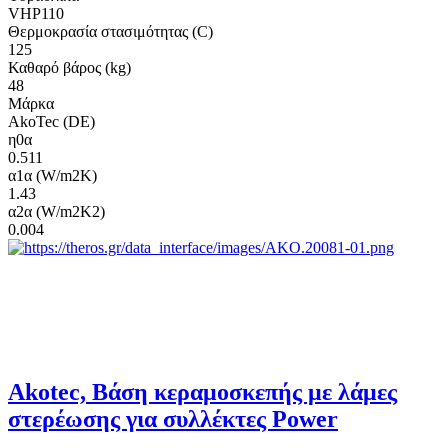
VHP110
Θερμοκρασία στασιμότητας (C)
125
Καθαρό βάρος (kg)
48
Μάρκα
AkoTec (DE)
η0α
0.511
α1α (W/m2K)
1.43
α2α (W/m2K2)
0.004
Akotec, Βάση κεραμοσκεπής με λάμες
στερέωσης για συλλέκτες Power