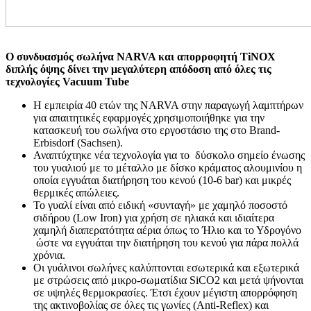
Ο συνδυασμός σωλήνα NARVA και απορροφητή TiNOX
διπλής όψης δίνει την μεγαλύτερη απόδοση από όλες τις
τεχνολογίες Vacuum Tube
Η εμπειρία 40 ετών της NARVA στην παραγωγή λαμπτήρων
για απαιτητικές εφαρμογές χρησιμοποιήθηκε για την
κατασκευή του σωλήνα στο εργοστάσιο της στο Brand-
Erbisdorf (Sachsen).
Αναπτύχτηκε νέα τεχνολογία για το δύσκολο σημείο ένωσης
του γυαλιού με το μέταλλο με δίσκο κράματος αλουμινίου η
οποία εγγυάται διατήρηση του κενού (10-6 bar) και μικρές
θερμικές απώλειες.
Το γυαλί είναι από ειδική «συνταγή» με χαμηλό ποσοστό
σιδήρου (Low Iron) για χρήση σε ηλιακά και ιδιαίτερα
χαμηλή διαπερατότητα αέρια όπως το Ήλιο και το Υδρογόνο
ώστε να εγγυάται την διατήρηση του κενού για πάρα πολλά
χρόνια.
Οι γυάλινοι σωλήνες καλύπτονται εσωτερικά και εξωτερικά
με στρώσεις από μικρο-σωματίδια SiCO2 και μετά ψήνονται
σε υψηλές θερμοκρασίες. Έτσι έχουν μέγιστη απορρόφηση
της ακτινοβολίας σε όλες τις γωνίες (Anti-Reflex) και