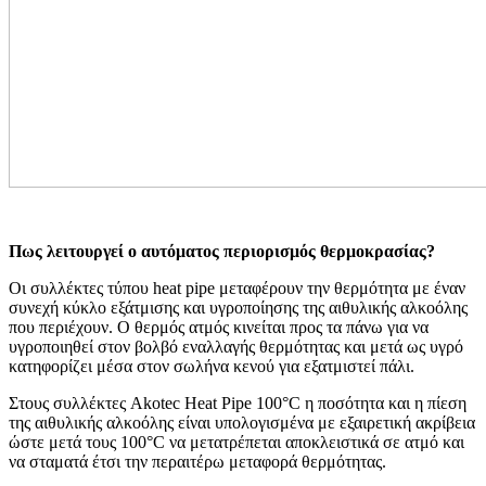
Πως λειτουργεί ο αυτόματος περιορισμός θερμοκρασίας?
Οι συλλέκτες τύπου heat pipe μεταφέρουν την θερμότητα με έναν
συνεχή κύκλο εξάτμισης και υγροποίησης της αιθυλικής αλκοόλης
που περιέχουν. Ο θερμός ατμός κινείται προς τα πάνω για να
υγροποιηθεί στον βολβό εναλλαγής θερμότητας και μετά ως υγρό
κατηφορίζει μέσα στον σωλήνα κενού για εξατμιστεί πάλι.
Στους συλλέκτες Akotec Heat Pipe 100°C η ποσότητα και η πίεση
της αιθυλικής αλκοόλης είναι υπολογισμένα με εξαιρετική ακρίβεια
ώστε μετά τους 100°C να μετατρέπεται αποκλειστικά σε ατμό και
να σταματά έτσι την περαιτέρω μεταφορά θερμότητας.