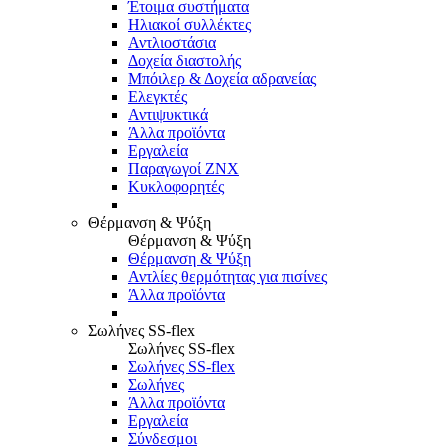
Έτοιμα συστήματα
Ηλιακοί συλλέκτες
Αντλιοστάσια
Δοχεία διαστολής
Μπόιλερ & Δοχεία αδρανείας
Ελεγκτές
Αντιψυκτικά
Άλλα προϊόντα
Εργαλεία
Παραγωγοί ΖΝΧ
Κυκλοφορητές
Θέρμανση & Ψύξη
Θέρμανση & Ψύξη
Θέρμανση & Ψύξη
Αντλίες θερμότητας για πισίνες
Άλλα προϊόντα
Σωλήνες SS-flex
Σωλήνες SS-flex
Σωλήνες SS-flex
Σωλήνες
Άλλα προϊόντα
Εργαλεία
Σύνδεσμοι