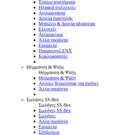
Έτοιμα συστήματα
Ηλιακοί συλλέκτες
Αντλιοστάσια
Δοχεία διαστολής
Μπόιλερ & Δοχεία αδρανείας
Ελεγκτές
Αντιψυκτικά
Άλλα προϊόντα
Εργαλεία
Παραγωγοί ΖΝΧ
Κυκλοφορητές
Θέρμανση & Ψύξη
Θέρμανση & Ψύξη
Θέρμανση & Ψύξη
Αντλίες θερμότητας για πισίνες
Άλλα προϊόντα
Σωλήνες SS-flex
Σωλήνες SS-flex
Σωλήνες SS-flex
Σωλήνες
Άλλα προϊόντα
Εργαλεία
Σύνδεσμοι