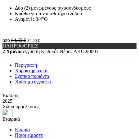
Δύο (2) μονωμένους ταχυσύνδεσμους
Κυάθιο για τον αισθητήρα εξόδου
Αναμονές 3/4"Θ
από
84,69 €
84,69 €
ΠΛΗΡΟΦΟΡΙΕΣ
2 Χρόνια
εγγύηση
Κωδικός Θέρος
AKO.90003
Περιγραφή
Χαρακτηριστικά
Σχετικά προϊόντα
Χρήσιμα έγγραφα
Έκδοση
2025
Χώρα προέλευσης
Εταιρικά
Εταιρία
Ποιοι είμαστε