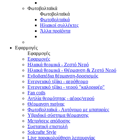
Φωτοβολταϊκά
Φωτοβολταϊκά
Φωτοβολταϊκά
Ηλιακοί συλλέκτες
Άλλα προϊόντα
Εφαρμογές
Εφαρμογές
Εφαρμογές
Ηλιακά θερμικά - Ζεστό Νερό
Ηλιακά θερμικά - Θέρμανση & Ζεστό Νερό
Ενδοδαπέδια θέρμανση-δροσισμός
Ενεργειακό τζάκι - αερόθερμο
Ενεργειακό τζάκι - νερού "καλοριφέρ"
Fan coils
Αντλία θερμότητας - αέρος/νερού
Θέρμανση πισίνας
Φωτοβολταϊκά - Αυτόνομο με μπαταρίες
Υβριδικό σύστημα θέρμανσης
Μετρήσεις απόδοσης
Συστατική επιστολή
Solcrafte Style
Live παρακολούθηση λειτουργίας