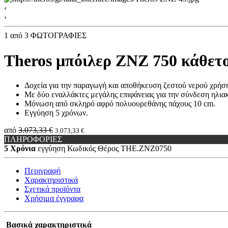
‹
›
1
από 3 ΦΩΤΟΓΡΑΦΙΕΣ
Theros μπόιλερ ΖΝZ 750 κάθετο
Δοχεία για την παραγωγή και αποθήκευση ζεστού νερού χρήση
Με δύο εναλλάκτες μεγάλης επιφάνειας για την σύνδεση ηλια
Mόνωση από σκληρό αφρό πολυουρεθάνης πάχους 10
cm.
Εγγύηση 5 χρόνων.
από
3.073,33 €
3.073,33 €
ΠΛΗΡΟΦΟΡΙΕΣ
5 Χρόνια
εγγύηση
Κωδικός Θέρος
THE.ZNZ0750
Περιγραφή
Χαρακτηριστικά
Σχετικά προϊόντα
Χρήσιμα έγγραφα
Βασικά χαρακτηριστικά