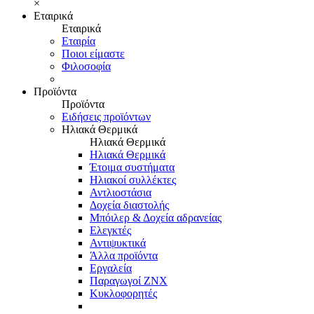
×
Εταιρικά
Εταιρικά
Εταιρία
Ποιοι είμαστε
Φιλοσοφία
Προϊόντα
Προϊόντα
Ειδήσεις προϊόντων
Ηλιακά Θερμικά
Ηλιακά Θερμικά
Ηλιακά Θερμικά
Έτοιμα συστήματα
Ηλιακοί συλλέκτες
Αντλιοστάσια
Δοχεία διαστολής
Μπόιλερ & Δοχεία αδρανείας
Ελεγκτές
Αντιψυκτικά
Άλλα προϊόντα
Εργαλεία
Παραγωγοί ΖΝΧ
Κυκλοφορητές