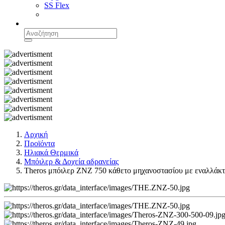
SS Flex
Αρχική
Προϊόντα
Ηλιακά Θερμικά
Μπόιλερ & Δοχεία αδρανείας
Theros μπόιλερ ΖΝZ 750 κάθετο μηχανοστασίου με εναλλάκτ