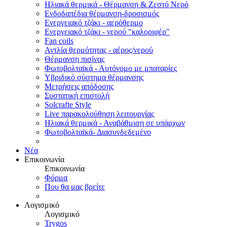
Ηλιακά θερμικά - Θέρμανση & Ζεστό Νερό
Ενδοδαπέδια θέρμανση-δροσισμός
Ενεργειακό τζάκι - αερόθερμο
Ενεργειακό τζάκι - νερού "καλοριφέρ"
Fan coils
Αντλία θερμότητας - αέρος/νερού
Θέρμανση πισίνας
Φωτοβολταϊκά - Αυτόνομο με μπαταρίες
Υβριδικό σύστημα θέρμανσης
Μετρήσεις απόδοσης
Συστατική επιστολή
Solcrafte Style
Live παρακολούθηση λειτουργίας
Ηλιακά θερμικά - Αναβάθμιση σε υπάρχων
Φωτοβολταϊκά- Διασυνδεδεμένο
Νέα
Επικοινωνία
Επικοινωνία
Φόρμα
Που θα μας βρείτε
Λογισμικό
Λογισμικό
Trygos