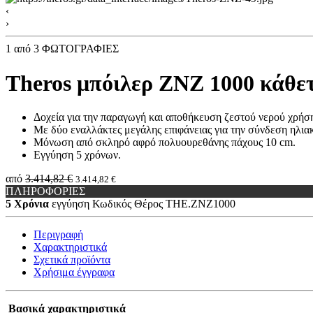
‹
›
1
από 3 ΦΩΤΟΓΡΑΦΙΕΣ
Theros μπόιλερ ΖΝZ 1000 κάθετ
Δοχεία για την παραγωγή και αποθήκευση ζεστού νερού χρήση
Με δύο εναλλάκτες μεγάλης επιφάνειας για την σύνδεση ηλια
Mόνωση από σκληρό αφρό πολυουρεθάνης πάχους 10
cm.
Εγγύηση 5 χρόνων.
από
3.414,82 €
3.414,82 €
ΠΛΗΡΟΦΟΡΙΕΣ
5 Χρόνια
εγγύηση
Κωδικός Θέρος
THE.ZNZ1000
Περιγραφή
Χαρακτηριστικά
Σχετικά προϊόντα
Χρήσιμα έγγραφα
Βασικά χαρακτηριστικά