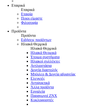
×
Εταιρικά
Εταιρικά
Εταιρία
Ποιοι είμαστε
Φιλοσοφία
Προϊόντα
Προϊόντα
Ειδήσεις προϊόντων
Ηλιακά Θερμικά
Ηλιακά Θερμικά
Ηλιακά Θερμικά
Έτοιμα συστήματα
Ηλιακοί συλλέκτες
Αντλιοστάσια
Δοχεία διαστολής
Μπόιλερ & Δοχεία αδρανείας
Ελεγκτές
Αντιψυκτικά
Άλλα προϊόντα
Εργαλεία
Παραγωγοί ΖΝΧ
Κυκλοφορητές