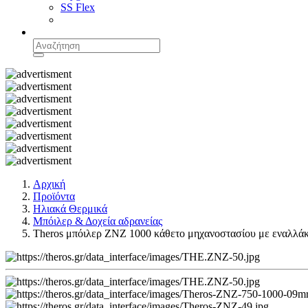
SS Flex
Αρχική
Προϊόντα
Ηλιακά Θερμικά
Μπόιλερ & Δοχεία αδρανείας
Theros μπόιλερ ΖΝZ 1000 κάθετο μηχανοστασίου με εναλλάκ