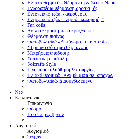
Ηλιακά θερμικά - Θέρμανση & Ζεστό Νερό
Ενδοδαπέδια θέρμανση-δροσισμός
Ενεργειακό τζάκι - αερόθερμο
Ενεργειακό τζάκι - νερού "καλοριφέρ"
Fan coils
Αντλία θερμότητας - αέρος/νερού
Θέρμανση πισίνας
Φωτοβολταϊκά - Αυτόνομο με μπαταρίες
Υβριδικό σύστημα θέρμανσης
Μετρήσεις απόδοσης
Συστατική επιστολή
Solcrafte Style
Live παρακολούθηση λειτουργίας
Ηλιακά θερμικά - Αναβάθμιση σε υπάρχων
Φωτοβολταϊκά- Διασυνδεδεμένο
Νέα
Επικοινωνία
Επικοινωνία
Φόρμα
Που θα μας βρείτε
Λογισμικό
Λογισμικό
Trygos