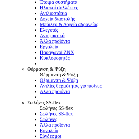
Έτοιμα συστήματα
Ηλιακοί συλλέκτες
Αντλιοστάσια
Δοχεία διαστολής
Μπόιλερ & Δοχεία αδρανείας
Ελεγκτές
Αντιψυκτικά
Άλλα προϊόντα
Εργαλεία
Παραγωγοί ΖΝΧ
Κυκλοφορητές
Θέρμανση & Ψύξη
Θέρμανση & Ψύξη
Θέρμανση & Ψύξη
Αντλίες θερμότητας για πισίνες
Άλλα προϊόντα
Σωλήνες SS-flex
Σωλήνες SS-flex
Σωλήνες SS-flex
Σωλήνες
Άλλα προϊόντα
Εργαλεία
Σύνδεσμοι