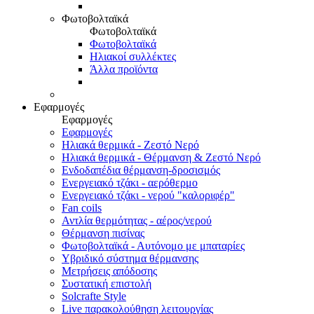
Φωτοβολταϊκά
Φωτοβολταϊκά
Φωτοβολταϊκά
Ηλιακοί συλλέκτες
Άλλα προϊόντα
Εφαρμογές
Εφαρμογές
Εφαρμογές
Ηλιακά θερμικά - Ζεστό Νερό
Ηλιακά θερμικά - Θέρμανση & Ζεστό Νερό
Ενδοδαπέδια θέρμανση-δροσισμός
Ενεργειακό τζάκι - αερόθερμο
Ενεργειακό τζάκι - νερού "καλοριφέρ"
Fan coils
Αντλία θερμότητας - αέρος/νερού
Θέρμανση πισίνας
Φωτοβολταϊκά - Αυτόνομο με μπαταρίες
Υβριδικό σύστημα θέρμανσης
Μετρήσεις απόδοσης
Συστατική επιστολή
Solcrafte Style
Live παρακολούθηση λειτουργίας