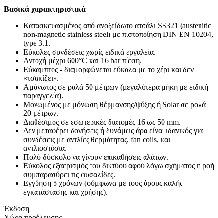
Βασικά χαρακτηριστικά
Κατασκευασμένος από ανοξείδωτο ατσάλι SS321 (austenitic
non-magnetic stainless steel) με πιστοποίηση DIN EN 10204,
type 3.1.
Εύκολες συνδέσεις χωρίς ειδικά εργαλεία.
Αντοχή μέχρι 600°C και 16 bar πίεση.
Εύκαμπτος - διαμορφώνεται εύκολα με το χέρι και δεν
«τσακίζει».
Αμόνωτος σε ρολά 50 μέτρων (μεγαλύτερα μήκη με ειδική
παραγγελία).
Μονωμένος με μόνωση θέρμανσης/ψύξης ή Solar σε ρολά
20 μέτρων.
Διαθέσιμος σε εσωτερικές διατομές 16 ως 50 mm.
Δεν μεταφέρει δονήσεις ή δυνάμεις άρα είναι ιδανικός για
συνδέσεις με αντλίες θερμότητας, fan coils, και
αντλιοστάσια.
Πολύ δύσκολο να γίνουν επικαθήσεις αλάτων.
Εύκολος εξαερισμός του δικτύου αφού λόγω σχήματος η ροή
συμπαρασύρει τις φυσαλίδες.
Εγγύηση 5 χρόνων (σύμφωνα με τους όρους καλής
εγκατάστασης και χρήσης).
Έκδοση
Χώρα προέλευσης