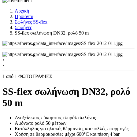
Αρχική
Προϊόντα
Σωλήνες SS-flex
Σωλήνες
SS-flex σωλήνωση DN32, ρολό 50 m
‹
›
1
από 1 ΦΩΤΟΓΡΑΦΙΕΣ
SS-flex σωλήνωση DN32, ρολό
50 m
Ανοξείδωτος εύκαμπτος σπιράλ σωλήνας
Αμόνωτο ρολό 50 μέτρων
Κατάλληλος για ηλιακά, θέρμανση, και πολλές εφαρμογές
Χρήση σε θερμοκρασίες μέχρι 600°C και πίεση 4 bar