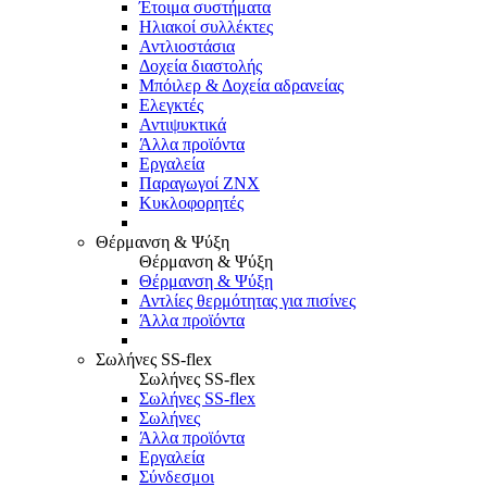
Έτοιμα συστήματα
Ηλιακοί συλλέκτες
Αντλιοστάσια
Δοχεία διαστολής
Μπόιλερ & Δοχεία αδρανείας
Ελεγκτές
Αντιψυκτικά
Άλλα προϊόντα
Εργαλεία
Παραγωγοί ΖΝΧ
Κυκλοφορητές
Θέρμανση & Ψύξη
Θέρμανση & Ψύξη
Θέρμανση & Ψύξη
Αντλίες θερμότητας για πισίνες
Άλλα προϊόντα
Σωλήνες SS-flex
Σωλήνες SS-flex
Σωλήνες SS-flex
Σωλήνες
Άλλα προϊόντα
Εργαλεία
Σύνδεσμοι