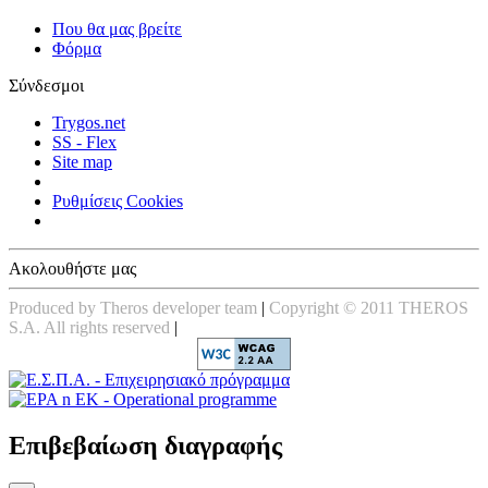
Που θα μας βρείτε
Φόρμα
Σύνδεσμοι
Trygos.net
SS - Flex
Site map
Ρυθμίσεις Cookies
Ακολουθήστε μας
Produced by Theros developer team
|
Copyright © 2011 THEROS
S.A. All rights reserved
|
Επιβεβαίωση διαγραφής