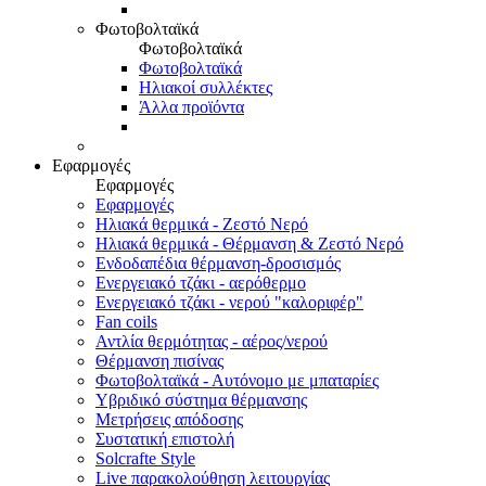
Φωτοβολταϊκά
Φωτοβολταϊκά
Φωτοβολταϊκά
Ηλιακοί συλλέκτες
Άλλα προϊόντα
Εφαρμογές
Εφαρμογές
Εφαρμογές
Ηλιακά θερμικά - Ζεστό Νερό
Ηλιακά θερμικά - Θέρμανση & Ζεστό Νερό
Ενδοδαπέδια θέρμανση-δροσισμός
Ενεργειακό τζάκι - αερόθερμο
Ενεργειακό τζάκι - νερού "καλοριφέρ"
Fan coils
Αντλία θερμότητας - αέρος/νερού
Θέρμανση πισίνας
Φωτοβολταϊκά - Αυτόνομο με μπαταρίες
Υβριδικό σύστημα θέρμανσης
Μετρήσεις απόδοσης
Συστατική επιστολή
Solcrafte Style
Live παρακολούθηση λειτουργίας