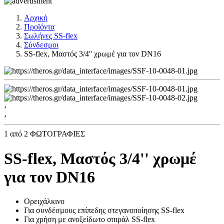
Αρχική
Προϊόντα
Σωλήνες SS-flex
Σύνδεσμοι
SS-flex, Μαστός 3/4'' χρωμέ για τον DN16
‹
›
1
από 2 ΦΩΤΟΓΡΑΦΙΕΣ
SS-flex, Μαστός 3/4'' χρωμέ
για τον DN16
Ορειχάλκινo
Για συνδέσμους επίπεδης στεγανοποίησης SS-flex
Για χρήση με ανοξείδωτο σπιράλ SS-flex