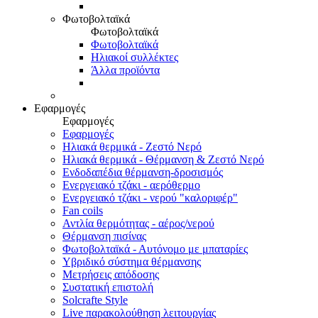
Φωτοβολταϊκά
Φωτοβολταϊκά
Φωτοβολταϊκά
Ηλιακοί συλλέκτες
Άλλα προϊόντα
Εφαρμογές
Εφαρμογές
Εφαρμογές
Ηλιακά θερμικά - Ζεστό Νερό
Ηλιακά θερμικά - Θέρμανση & Ζεστό Νερό
Ενδοδαπέδια θέρμανση-δροσισμός
Ενεργειακό τζάκι - αερόθερμο
Ενεργειακό τζάκι - νερού "καλοριφέρ"
Fan coils
Αντλία θερμότητας - αέρος/νερού
Θέρμανση πισίνας
Φωτοβολταϊκά - Αυτόνομο με μπαταρίες
Υβριδικό σύστημα θέρμανσης
Μετρήσεις απόδοσης
Συστατική επιστολή
Solcrafte Style
Live παρακολούθηση λειτουργίας