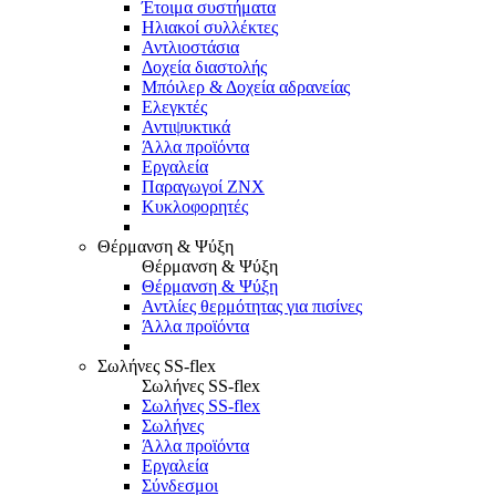
Έτοιμα συστήματα
Ηλιακοί συλλέκτες
Αντλιοστάσια
Δοχεία διαστολής
Μπόιλερ & Δοχεία αδρανείας
Ελεγκτές
Αντιψυκτικά
Άλλα προϊόντα
Εργαλεία
Παραγωγοί ΖΝΧ
Κυκλοφορητές
Θέρμανση & Ψύξη
Θέρμανση & Ψύξη
Θέρμανση & Ψύξη
Αντλίες θερμότητας για πισίνες
Άλλα προϊόντα
Σωλήνες SS-flex
Σωλήνες SS-flex
Σωλήνες SS-flex
Σωλήνες
Άλλα προϊόντα
Εργαλεία
Σύνδεσμοι