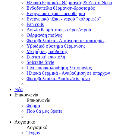
Ηλιακά θερμικά - Θέρμανση & Ζεστό Νερό
Ενδοδαπέδια θέρμανση-δροσισμός
Ενεργειακό τζάκι - αερόθερμο
Ενεργειακό τζάκι - νερού "καλοριφέρ"
Fan coils
Αντλία θερμότητας - αέρος/νερού
Θέρμανση πισίνας
Φωτοβολταϊκά - Αυτόνομο με μπαταρίες
Υβριδικό σύστημα θέρμανσης
Μετρήσεις απόδοσης
Συστατική επιστολή
Solcrafte Style
Live παρακολούθηση λειτουργίας
Ηλιακά θερμικά - Αναβάθμιση σε υπάρχων
Φωτοβολταϊκά- Διασυνδεδεμένο
Νέα
Επικοινωνία
Επικοινωνία
Φόρμα
Που θα μας βρείτε
Λογισμικό
Λογισμικό
Trygos