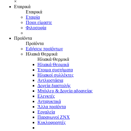
×
Εταιρικά
Εταιρικά
Εταιρία
Ποιοι είμαστε
Φιλοσοφία
Προϊόντα
Προϊόντα
Ειδήσεις προϊόντων
Ηλιακά Θερμικά
Ηλιακά Θερμικά
Ηλιακά Θερμικά
Έτοιμα συστήματα
Ηλιακοί συλλέκτες
Αντλιοστάσια
Δοχεία διαστολής
Μπόιλερ & Δοχεία αδρανείας
Ελεγκτές
Αντιψυκτικά
Άλλα προϊόντα
Εργαλεία
Παραγωγοί ΖΝΧ
Κυκλοφορητές