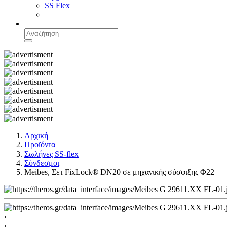
SS Flex
Αρχική
Προϊόντα
Σωλήνες SS-flex
Σύνδεσμοι
Meibes, Σετ FixLock® DN20 σε μηχανικής σύσφιξης Φ22
‹
›