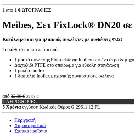
1
από 1 ΦΩΤΟΓΡΑΦΙΕΣ
Meibes, Σετ FixLock® DN20 σε
Κατάλληλο και για ηλιακούς συλλέκτες με συνδέσεις Φ22!
Το κάθε σετ αποτελείται από:
1 μαστό σύνδεσης FixLock® για Inoflex στο ένα άκρο & μηχ
Δαχτυλίδι PTFE στο σπείρωμα για εύκολη στεγάνωση
1 ρακόρ Inoflex
1 δακτύλιο Inoflex μηχανικής συγκράτησης σωλήνα
από
32,98 €
32,98 €
ΠΛΗΡΟΦΟΡΙΕΣ
5 Χρόνια
εγγύηση
Κωδικός Θέρος
G 29611.12 FL
Περιγραφή
Χαρακτηριστικά
Σχετικά προϊόντα