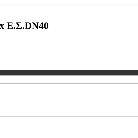
ex Ε.Σ.DN40