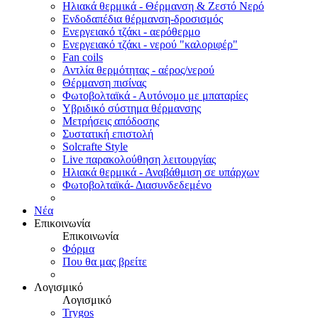
Ηλιακά θερμικά - Θέρμανση & Ζεστό Νερό
Ενδοδαπέδια θέρμανση-δροσισμός
Ενεργειακό τζάκι - αερόθερμο
Ενεργειακό τζάκι - νερού "καλοριφέρ"
Fan coils
Αντλία θερμότητας - αέρος/νερού
Θέρμανση πισίνας
Φωτοβολταϊκά - Αυτόνομο με μπαταρίες
Υβριδικό σύστημα θέρμανσης
Μετρήσεις απόδοσης
Συστατική επιστολή
Solcrafte Style
Live παρακολούθηση λειτουργίας
Ηλιακά θερμικά - Αναβάθμιση σε υπάρχων
Φωτοβολταϊκά- Διασυνδεδεμένο
Νέα
Επικοινωνία
Επικοινωνία
Φόρμα
Που θα μας βρείτε
Λογισμικό
Λογισμικό
Trygos