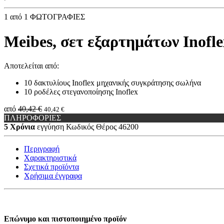
1
από 1 ΦΩΤΟΓΡΑΦΙΕΣ
Meibes, σετ εξαρτημάτων Inofl
Aποτελείται από:
10 δακτυλίους Inoflex μηχανικής συγκράτησης σωλήνα
10 ροδέλες στεγανοποίησης Inoflex
από
40,42 €
40,42 €
ΠΛΗΡΟΦΟΡΙΕΣ
5 Χρόνια
εγγύηση
Κωδικός Θέρος
46200
Περιγραφή
Χαρακτηριστικά
Σχετικά προϊόντα
Χρήσιμα έγγραφα
Επώνυμο και πιστοποιημένο προϊόν