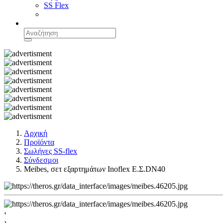
SS Flex
Αρχική
Προϊόντα
Σωλήνες SS-flex
Σύνδεσμοι
Meibes, σετ εξαρτημάτων Inoflex Ε.Σ.DN40
‹
›