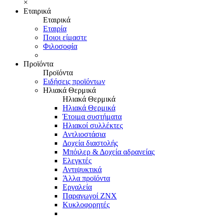
×
Εταιρικά
Εταιρικά
Εταιρία
Ποιοι είμαστε
Φιλοσοφία
Προϊόντα
Προϊόντα
Ειδήσεις προϊόντων
Ηλιακά Θερμικά
Ηλιακά Θερμικά
Ηλιακά Θερμικά
Έτοιμα συστήματα
Ηλιακοί συλλέκτες
Αντλιοστάσια
Δοχεία διαστολής
Μπόιλερ & Δοχεία αδρανείας
Ελεγκτές
Αντιψυκτικά
Άλλα προϊόντα
Εργαλεία
Παραγωγοί ΖΝΧ
Κυκλοφορητές