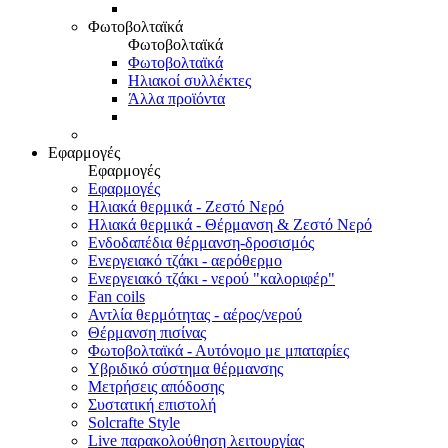
Φωτοβολταϊκά
Φωτοβολταϊκά
Φωτοβολταϊκά
Ηλιακοί συλλέκτες
Άλλα προϊόντα
Εφαρμογές
Εφαρμογές
Εφαρμογές
Ηλιακά θερμικά - Ζεστό Νερό
Ηλιακά θερμικά - Θέρμανση & Ζεστό Νερό
Ενδοδαπέδια θέρμανση-δροσισμός
Ενεργειακό τζάκι - αερόθερμο
Ενεργειακό τζάκι - νερού "καλοριφέρ"
Fan coils
Αντλία θερμότητας - αέρος/νερού
Θέρμανση πισίνας
Φωτοβολταϊκά - Αυτόνομο με μπαταρίες
Υβριδικό σύστημα θέρμανσης
Μετρήσεις απόδοσης
Συστατική επιστολή
Solcrafte Style
Live παρακολούθηση λειτουργίας