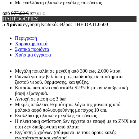
Με εναλλάκτη ηλιακών μεγάλης επιφάνειας
από
977,62 €
977,62 €
ΠΛΗΡΟΦΟΡΙΕΣ
5 Χρόνια
εγγύηση
Κωδικός Θέρος
THE.DA11.0500
Περιγραφή
Χαρακτηριστικά
Σχετικά προϊόντα
Χρήσιμα έγγραφα
Μεγάλη ποικιλία σε μεγέθη από 300 έως 2.000 λίτρα.
Ιδανικά για την βελτίωση της απόδοσης σε συστήματα
ζεστού νερού, θέρμανσης, και ψύξης.
Κατασκευασμένο από ατσάλι S235JR με αντιδιαβρωτική
βαφή εξωτερικά.
Αντοχή σε πίεση ως 3 bar.
Μικρές απώλειες θερμότητας λόγω της μόνωσης από
μαλακό αφρό πολυουρεθάνης με πάχος 10 cm.
Εναλλάκτης ηλιακών μεγάλης επιφάνειας.
Η ηλεκτρική αντίσταση δεν έρχεται σε επαφή με το ΖΝΧ και
έτσι δεν διαβρώνεται από άλατα.
Εγγύηση 5 χρόνων (σύμφωνα με τους όρους καλής
εγκατάστασης και χρήσης).