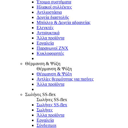
Έτοιμα συστήματα
Ηλιακοί συλλέκτες
Αντλιοστάσια
Δοχεία διαστολής
Μπόιλερ & Δοχεία αδρανείας
Ελεγκτές
Αντιψυκτικά
Άλλα προϊόντα
Εργαλεία
Παραγωγοί ΖΝΧ
Κυκλοφορητές
Θέρμανση & Ψύξη
Θέρμανση & Ψύξη
Θέρμανση & Ψύξη
Αντλίες θερμότητας για πισίνες
Άλλα προϊόντα
Σωλήνες SS-flex
Σωλήνες SS-flex
Σωλήνες SS-flex
Σωλήνες
Άλλα προϊόντα
Εργαλεία
Σύνδεσμοι