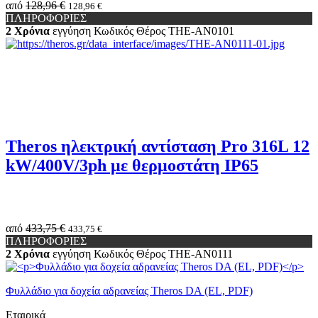
από
128,96 €
128,96 €
ΠΛΗΡΟΦΟΡΙΕΣ
2 Χρόνια
εγγύηση
Κωδικός Θέρος
THE-AN0101
Theros ηλεκτρική αντίσταση Pro 316L 12
kW/400V/3ph με θερμοστάτη IP65
από
433,75 €
433,75 €
ΠΛΗΡΟΦΟΡΙΕΣ
2 Χρόνια
εγγύηση
Κωδικός Θέρος
THE-AN0111
Φυλλάδιο για δοχεία αδρανείας Theros DA (EL, PDF)
Εταιρικά