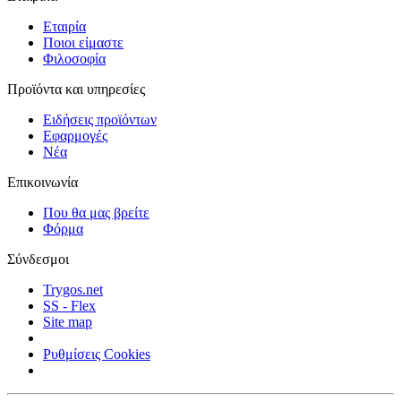
Εταιρία
Ποιοι είμαστε
Φιλοσοφία
Προϊόντα και υπηρεσίες
Ειδήσεις προϊόντων
Εφαρμογές
Νέα
Επικοινωνία
Που θα μας βρείτε
Φόρμα
Σύνδεσμοι
Trygos.net
SS - Flex
Site map
Ρυθμίσεις Cookies