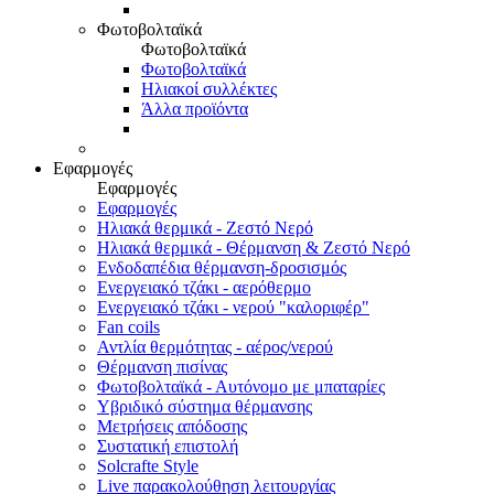
Φωτοβολταϊκά
Φωτοβολταϊκά
Φωτοβολταϊκά
Ηλιακοί συλλέκτες
Άλλα προϊόντα
Εφαρμογές
Εφαρμογές
Εφαρμογές
Ηλιακά θερμικά - Ζεστό Νερό
Ηλιακά θερμικά - Θέρμανση & Ζεστό Νερό
Ενδοδαπέδια θέρμανση-δροσισμός
Ενεργειακό τζάκι - αερόθερμο
Ενεργειακό τζάκι - νερού "καλοριφέρ"
Fan coils
Αντλία θερμότητας - αέρος/νερού
Θέρμανση πισίνας
Φωτοβολταϊκά - Αυτόνομο με μπαταρίες
Υβριδικό σύστημα θέρμανσης
Μετρήσεις απόδοσης
Συστατική επιστολή
Solcrafte Style
Live παρακολούθηση λειτουργίας