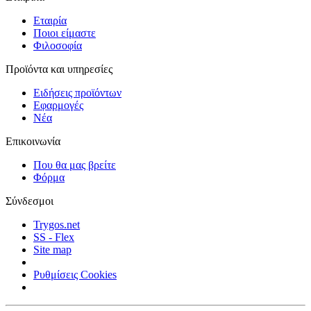
Εταιρία
Ποιοι είμαστε
Φιλοσοφία
Προϊόντα και υπηρεσίες
Ειδήσεις προϊόντων
Εφαρμογές
Νέα
Επικοινωνία
Που θα μας βρείτε
Φόρμα
Σύνδεσμοι
Trygos.net
SS - Flex
Site map
Ρυθμίσεις Cookies