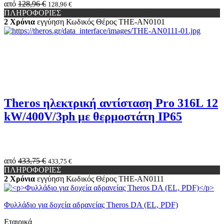
από
128,96 €
128,96 €
ΠΛΗΡΟΦΟΡΙΕΣ
2 Χρόνια
εγγύηση
Κωδικός Θέρος
THE-AN0101
Theros ηλεκτρική αντίσταση Pro 316L 12
kW/400V/3ph με θερμοστάτη IP65
από
433,75 €
433,75 €
ΠΛΗΡΟΦΟΡΙΕΣ
2 Χρόνια
εγγύηση
Κωδικός Θέρος
THE-AN0111
Φυλλάδιο για δοχεία αδρανείας Theros DA (EL, PDF)
Εταιρικά