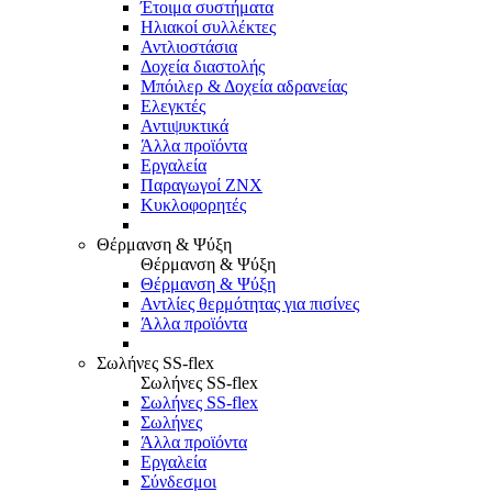
Έτοιμα συστήματα
Ηλιακοί συλλέκτες
Αντλιοστάσια
Δοχεία διαστολής
Μπόιλερ & Δοχεία αδρανείας
Ελεγκτές
Αντιψυκτικά
Άλλα προϊόντα
Εργαλεία
Παραγωγοί ΖΝΧ
Κυκλοφορητές
Θέρμανση & Ψύξη
Θέρμανση & Ψύξη
Θέρμανση & Ψύξη
Αντλίες θερμότητας για πισίνες
Άλλα προϊόντα
Σωλήνες SS-flex
Σωλήνες SS-flex
Σωλήνες SS-flex
Σωλήνες
Άλλα προϊόντα
Εργαλεία
Σύνδεσμοι