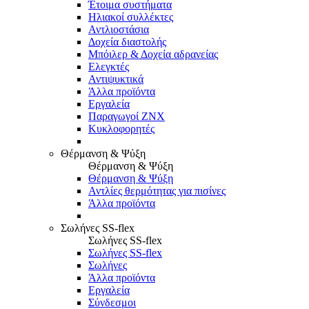
Έτοιμα συστήματα
Ηλιακοί συλλέκτες
Αντλιοστάσια
Δοχεία διαστολής
Μπόιλερ & Δοχεία αδρανείας
Ελεγκτές
Αντιψυκτικά
Άλλα προϊόντα
Εργαλεία
Παραγωγοί ΖΝΧ
Κυκλοφορητές
Θέρμανση & Ψύξη
Θέρμανση & Ψύξη
Θέρμανση & Ψύξη
Αντλίες θερμότητας για πισίνες
Άλλα προϊόντα
Σωλήνες SS-flex
Σωλήνες SS-flex
Σωλήνες SS-flex
Σωλήνες
Άλλα προϊόντα
Εργαλεία
Σύνδεσμοι