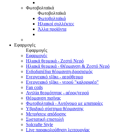
Φωτοβολταϊκά
Φωτοβολταϊκά
Φωτοβολταϊκά
Ηλιακοί συλλέκτες
Άλλα προϊόντα
Εφαρμογές
Εφαρμογές
Εφαρμογές
Ηλιακά θερμικά - Ζεστό Νερό
Ηλιακά θερμικά - Θέρμανση & Ζεστό Νερό
Ενδοδαπέδια θέρμανση-δροσισμός
Ενεργειακό τζάκι - αερόθερμο
Ενεργειακό τζάκι - νερού "καλοριφέρ"
Fan coils
Αντλία θερμότητας - αέρος/νερού
Θέρμανση πισίνας
Φωτοβολταϊκά - Αυτόνομο με μπαταρίες
Υβριδικό σύστημα θέρμανσης
Μετρήσεις απόδοσης
Συστατική επιστολή
Solcrafte Style
Live παρακολούθηση λειτουργίας