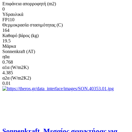
Επιφάνεια απορροφητή (m2)
0
Υδραυλικά
FP110
Θερμοκρασία στασιμότητας (C)
164
Καθαρό βάρος (kg)
19.5
Μάρκα
Sonnenkraft (AT)
η0α
0.768
α1α (W/m2K)
4.385
α2α (W/m2K2)
0.01
Sonnenkraft, Μεσαίος σφιγκτήρας για