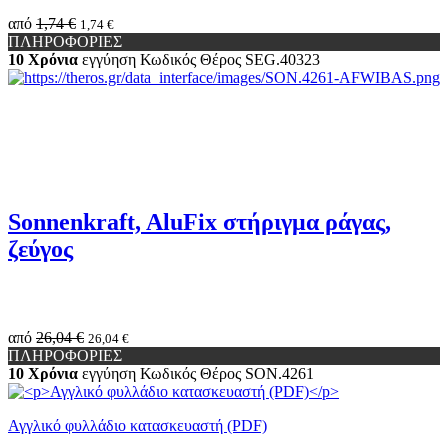
από
1,74 €
1,74 €
ΠΛΗΡΟΦΟΡΙΕΣ
10 Χρόνια
εγγύηση
Κωδικός Θέρος
SEG.40323
Sonnenkraft, AluFix στήριγμα ράγας,
ζεύγος
από
26,04 €
26,04 €
ΠΛΗΡΟΦΟΡΙΕΣ
10 Χρόνια
εγγύηση
Κωδικός Θέρος
SON.4261
Αγγλικό φυλλάδιο κατασκευαστή (PDF)