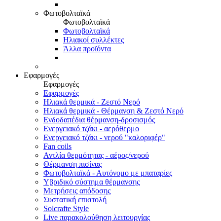
Φωτοβολταϊκά
Φωτοβολταϊκά
Φωτοβολταϊκά
Ηλιακοί συλλέκτες
Άλλα προϊόντα
Εφαρμογές
Εφαρμογές
Εφαρμογές
Ηλιακά θερμικά - Ζεστό Νερό
Ηλιακά θερμικά - Θέρμανση & Ζεστό Νερό
Ενδοδαπέδια θέρμανση-δροσισμός
Ενεργειακό τζάκι - αερόθερμο
Ενεργειακό τζάκι - νερού "καλοριφέρ"
Fan coils
Αντλία θερμότητας - αέρος/νερού
Θέρμανση πισίνας
Φωτοβολταϊκά - Αυτόνομο με μπαταρίες
Υβριδικό σύστημα θέρμανσης
Μετρήσεις απόδοσης
Συστατική επιστολή
Solcrafte Style
Live παρακολούθηση λειτουργίας