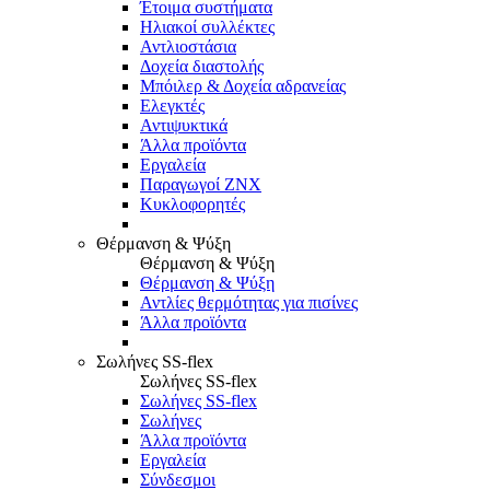
Έτοιμα συστήματα
Ηλιακοί συλλέκτες
Αντλιοστάσια
Δοχεία διαστολής
Μπόιλερ & Δοχεία αδρανείας
Ελεγκτές
Αντιψυκτικά
Άλλα προϊόντα
Εργαλεία
Παραγωγοί ΖΝΧ
Κυκλοφορητές
Θέρμανση & Ψύξη
Θέρμανση & Ψύξη
Θέρμανση & Ψύξη
Αντλίες θερμότητας για πισίνες
Άλλα προϊόντα
Σωλήνες SS-flex
Σωλήνες SS-flex
Σωλήνες SS-flex
Σωλήνες
Άλλα προϊόντα
Εργαλεία
Σύνδεσμοι