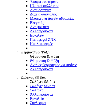
Έτοιμα συστήματα
Ηλιακοί συλλέκτες
Αντλιοστάσια
Δοχεία διαστολής
Μπόιλερ & Δοχεία αδρανείας
Ελεγκτές
Αντιψυκτικά
Άλλα προϊόντα
Εργαλεία
Παραγωγοί ΖΝΧ
Κυκλοφορητές
Θέρμανση & Ψύξη
Θέρμανση & Ψύξη
Θέρμανση & Ψύξη
Αντλίες θερμότητας για πισίνες
Άλλα προϊόντα
Σωλήνες SS-flex
Σωλήνες SS-flex
Σωλήνες SS-flex
Σωλήνες
Άλλα προϊόντα
Εργαλεία
Σύνδεσμοι