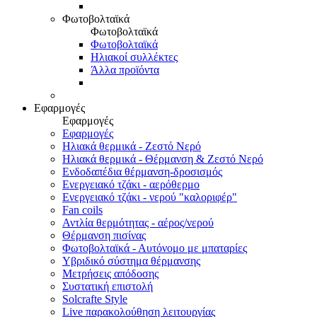
Φωτοβολταϊκά
Φωτοβολταϊκά
Φωτοβολταϊκά
Ηλιακοί συλλέκτες
Άλλα προϊόντα
Εφαρμογές
Εφαρμογές
Εφαρμογές
Ηλιακά θερμικά - Ζεστό Νερό
Ηλιακά θερμικά - Θέρμανση & Ζεστό Νερό
Ενδοδαπέδια θέρμανση-δροσισμός
Ενεργειακό τζάκι - αερόθερμο
Ενεργειακό τζάκι - νερού "καλοριφέρ"
Fan coils
Αντλία θερμότητας - αέρος/νερού
Θέρμανση πισίνας
Φωτοβολταϊκά - Αυτόνομο με μπαταρίες
Υβριδικό σύστημα θέρμανσης
Μετρήσεις απόδοσης
Συστατική επιστολή
Solcrafte Style
Live παρακολούθηση λειτουργίας