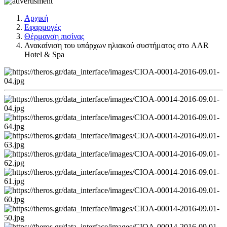
Αρχική
Εφαρμογές
Θέρμανση πισίνας
Ανακαίνιση του υπάρχων ηλιακού συστήματος στο AAR
Hotel & Spa