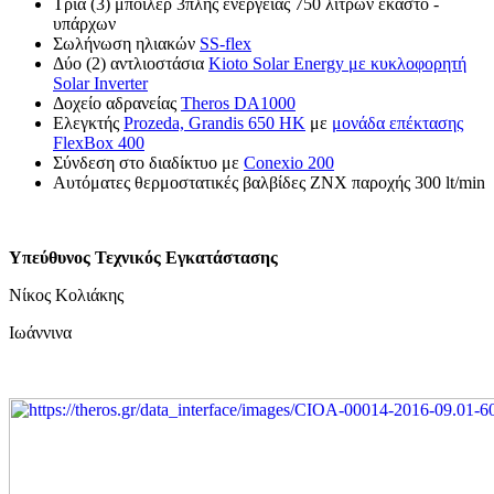
Τρία (3) μπόιλερ 3πλής ενέργειας 750 λίτρων έκαστο -
υπάρχων
Σωλήνωση ηλιακών
SS-flex
Δύο (2) αντλιοστάσια
Kioto Solar Energy με κυκλοφορητή
Solar Inverter
Δοχείο αδρανείας
Theros DA1000
Ελεγκτής
Prozeda, Grandis 650 ΗΚ
με
μονάδα επέκτασης
FlexBox 400
Σύνδεση στο διαδίκτυο με
Conexio 200
Αυτόματες θερμοστατικές βαλβίδες ΖΝΧ παροχής 300 lt/min
Υπεύθυνος Τεχνικός Εγκατάστασης
Νίκος Κολιάκης
Ιωάννινα