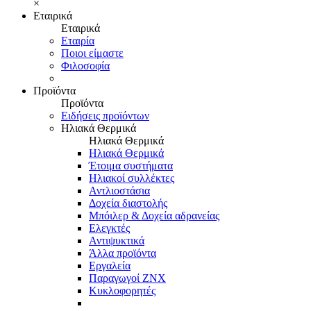
×
Εταιρικά
Εταιρικά
Εταιρία
Ποιοι είμαστε
Φιλοσοφία
Προϊόντα
Προϊόντα
Ειδήσεις προϊόντων
Ηλιακά Θερμικά
Ηλιακά Θερμικά
Ηλιακά Θερμικά
Έτοιμα συστήματα
Ηλιακοί συλλέκτες
Αντλιοστάσια
Δοχεία διαστολής
Μπόιλερ & Δοχεία αδρανείας
Ελεγκτές
Αντιψυκτικά
Άλλα προϊόντα
Εργαλεία
Παραγωγοί ΖΝΧ
Κυκλοφορητές