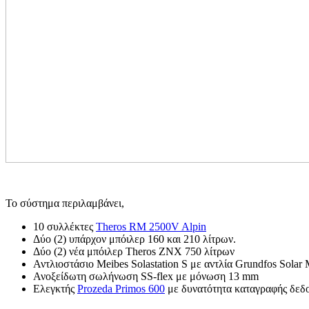
Το σύστημα περιλαμβάνει,
10 συλλέκτες
Theros RΜ 2500V Alpin
Δύο (2) υπάρχον μπόιλερ 160 και 210 λίτρων.
Δύο (2) νέα μπόιλερ Theros ZNX 750 λίτρων
Αντλιοστάσιο Meibes Solastation S με αντλία Grundfos Solar 
Ανοξείδωτη σωλήνωση SS-flex με μόνωση 13 mm
Ελεγκτής
Prozeda Primos 600
με δυνατότητα καταγραφής δεδ