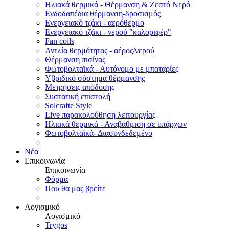
Ηλιακά θερμικά - Θέρμανση & Ζεστό Νερό
Ενδοδαπέδια θέρμανση-δροσισμός
Ενεργειακό τζάκι - αερόθερμο
Ενεργειακό τζάκι - νερού "καλοριφέρ"
Fan coils
Αντλία θερμότητας - αέρος/νερού
Θέρμανση πισίνας
Φωτοβολταϊκά - Αυτόνομο με μπαταρίες
Υβριδικό σύστημα θέρμανσης
Μετρήσεις απόδοσης
Συστατική επιστολή
Solcrafte Style
Live παρακολούθηση λειτουργίας
Ηλιακά θερμικά - Αναβάθμιση σε υπάρχων
Φωτοβολταϊκά- Διασυνδεδεμένο
Νέα
Επικοινωνία
Επικοινωνία
Φόρμα
Που θα μας βρείτε
Λογισμικό
Λογισμικό
Trygos