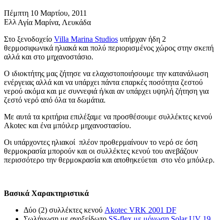
Πέμπτη 10 Μαρτίου, 2011
Αγία Μαρίνα, Λευκάδα
Στο ξενοδοχείο
Villa Marina Studios
υπήρχαν ήδη 2
θερμοσιφωνικά ηλιακά και πολύ περιορισμένος χώρος στην σκεπή
αλλά και στο μηχανοστάσιο.
Ο ιδιοκτήτης μας ζήτησε να ελαχιστοποιήσουμε την κατανάλωση
ενέργειας αλλά και να υπάρχει πάντα επαρκές ποσότητα ζεστού
νερού ακόμα και με συννεφιά ή/και αν υπάρχει υψηλή ζήτηση για
ζεστό νερό από όλα τα δωμάτια.
Με αυτά τα κριτήρια επιλέξαμε να προσθέσουμε συλλέκτες κενού
Akotec και ένα μπόιλερ μηχανοστασίου.
Οι υπάρχοντες ηλιακοί πλέον προθερμαίνουν το νερό σε όση
θερμοκρασία μπορούν και οι συλλέκτες κενού του ανεβάζουν
περισσότερο την θερμοκρασία και αποθηκεύεται στο νέο μπόιλερ.
Βασικά Χαρακτηριστικά
Δύο (2) συλλέκτες κενού
Akotec VRK 2001 DF
Σωλήνωση με ανοξείδωτο
SS-flex με μόνωση Solar UV 19