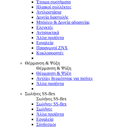
Έτοιμα συστήματα
Ηλιακοί συλλέκτες
Αντλιοστάσια
Δοχεία διαστολής
Μπόιλερ & Δοχεία αδρανείας
Ελεγκτές
Αντιψυκτικά
Άλλα προϊόντα
Εργαλεία
Παραγωγοί ΖΝΧ
Κυκλοφορητές
Θέρμανση & Ψύξη
Θέρμανση & Ψύξη
Θέρμανση & Ψύξη
Αντλίες θερμότητας για πισίνες
Άλλα προϊόντα
Σωλήνες SS-flex
Σωλήνες SS-flex
Σωλήνες SS-flex
Σωλήνες
Άλλα προϊόντα
Εργαλεία
Σύνδεσμοι