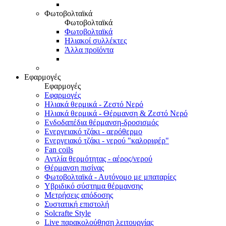
Φωτοβολταϊκά
Φωτοβολταϊκά
Φωτοβολταϊκά
Ηλιακοί συλλέκτες
Άλλα προϊόντα
Εφαρμογές
Εφαρμογές
Εφαρμογές
Ηλιακά θερμικά - Ζεστό Νερό
Ηλιακά θερμικά - Θέρμανση & Ζεστό Νερό
Ενδοδαπέδια θέρμανση-δροσισμός
Ενεργειακό τζάκι - αερόθερμο
Ενεργειακό τζάκι - νερού "καλοριφέρ"
Fan coils
Αντλία θερμότητας - αέρος/νερού
Θέρμανση πισίνας
Φωτοβολταϊκά - Αυτόνομο με μπαταρίες
Υβριδικό σύστημα θέρμανσης
Μετρήσεις απόδοσης
Συστατική επιστολή
Solcrafte Style
Live παρακολούθηση λειτουργίας