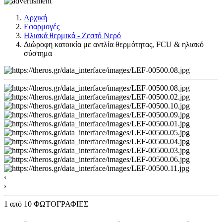
Αρχική
Εφαρμογές
Ηλιακά θερμικά - Ζεστό Νερό
Διώροφη κατοικία με αντλία θερμότητας, FCU & ηλιακό
σύστημα
‹
›
1
από 10 ΦΩΤΟΓΡΑΦΙΕΣ