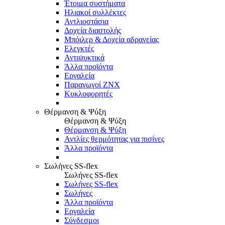
Έτοιμα συστήματα
Ηλιακοί συλλέκτες
Αντλιοστάσια
Δοχεία διαστολής
Μπόιλερ & Δοχεία αδρανείας
Ελεγκτές
Αντιψυκτικά
Άλλα προϊόντα
Εργαλεία
Παραγωγοί ΖΝΧ
Κυκλοφορητές
Θέρμανση & Ψύξη
Θέρμανση & Ψύξη
Θέρμανση & Ψύξη
Αντλίες θερμότητας για πισίνες
Άλλα προϊόντα
Σωλήνες SS-flex
Σωλήνες SS-flex
Σωλήνες SS-flex
Σωλήνες
Άλλα προϊόντα
Εργαλεία
Σύνδεσμοι