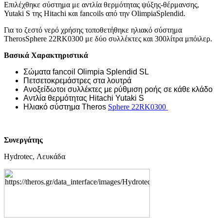
Επιλέχθηκε σύστημα με αντλία θερμότητας ψύξης-θέρμανσης,
Yutaki S της Hitachi και
fancoils
από την
Olimpia
Splendid
.
Για το ζεστό νερό χρήσης τοποθετήθηκε ηλιακό σύστημα
Theros
Sphere
22
RK
0300 με δύο συλλέκτες και 300λίτρα μπόιλερ.
Βασικά Χαρακτηριστικά
Σώματα
fancoil Olimpia Splendid SL
Πετσετοκρεμάστρες στα λουτρά
Ανοξείδωτοι συλλέκτες με ρύθμιση ροής σε κάθε κλάδο
Αντλία θερμότητας Hitachi Yutaki S
Ηλιακό σύστημα
Theros
Sphere
22
RK
0300
Συνεργάτης
Hydrotec,
Λευκάδα