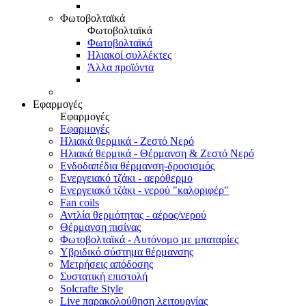
Φωτοβολταϊκά
Φωτοβολταϊκά
Φωτοβολταϊκά
Ηλιακοί συλλέκτες
Άλλα προϊόντα
Εφαρμογές
Εφαρμογές
Εφαρμογές
Ηλιακά θερμικά - Ζεστό Νερό
Ηλιακά θερμικά - Θέρμανση & Ζεστό Νερό
Ενδοδαπέδια θέρμανση-δροσισμός
Ενεργειακό τζάκι - αερόθερμο
Ενεργειακό τζάκι - νερού "καλοριφέρ"
Fan coils
Αντλία θερμότητας - αέρος/νερού
Θέρμανση πισίνας
Φωτοβολταϊκά - Αυτόνομο με μπαταρίες
Υβριδικό σύστημα θέρμανσης
Μετρήσεις απόδοσης
Συστατική επιστολή
Solcrafte Style
Live παρακολούθηση λειτουργίας