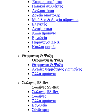
Έτοιμα συστήματα
Ηλιακοί συλλέκτες
Αντλιοστάσια
Δοχεία διαστολής
Μπόιλερ & Δοχεία αδρανείας
Ελεγκτές
Αντιψυκτικά
Άλλα προϊόντα
Εργαλεία
Παραγωγοί ΖΝΧ
Κυκλοφορητές
Θέρμανση & Ψύξη
Θέρμανση & Ψύξη
Θέρμανση & Ψύξη
Αντλίες θερμότητας για πισίνες
Άλλα προϊόντα
Σωλήνες SS-flex
Σωλήνες SS-flex
Σωλήνες SS-flex
Σωλήνες
Άλλα προϊόντα
Εργαλεία
Σύνδεσμοι