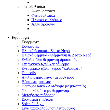
Φωτοβολταϊκά
Φωτοβολταϊκά
Φωτοβολταϊκά
Ηλιακοί συλλέκτες
Άλλα προϊόντα
Εφαρμογές
Εφαρμογές
Εφαρμογές
Ηλιακά θερμικά - Ζεστό Νερό
Ηλιακά θερμικά - Θέρμανση & Ζεστό Νερό
Ενδοδαπέδια θέρμανση-δροσισμός
Ενεργειακό τζάκι - αερόθερμο
Ενεργειακό τζάκι - νερού "καλοριφέρ"
Fan coils
Αντλία θερμότητας - αέρος/νερού
Θέρμανση πισίνας
Φωτοβολταϊκά - Αυτόνομο με μπαταρίες
Υβριδικό σύστημα θέρμανσης
Μετρήσεις απόδοσης
Συστατική επιστολή
Solcrafte Style
Live παρακολούθηση λειτουργίας