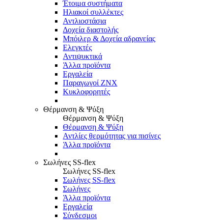
Έτοιμα συστήματα
Ηλιακοί συλλέκτες
Αντλιοστάσια
Δοχεία διαστολής
Μπόιλερ & Δοχεία αδρανείας
Ελεγκτές
Αντιψυκτικά
Άλλα προϊόντα
Εργαλεία
Παραγωγοί ΖΝΧ
Κυκλοφορητές
Θέρμανση & Ψύξη
Θέρμανση & Ψύξη
Θέρμανση & Ψύξη
Αντλίες θερμότητας για πισίνες
Άλλα προϊόντα
Σωλήνες SS-flex
Σωλήνες SS-flex
Σωλήνες SS-flex
Σωλήνες
Άλλα προϊόντα
Εργαλεία
Σύνδεσμοι