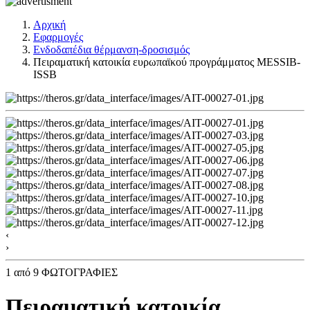
Αρχική
Εφαρμογές
Ενδοδαπέδια θέρμανση-δροσισμός
Πειραματική κατοικία ευρωπαϊκού προγράμματος MESSIB-
ISSB
‹
›
1
από 9 ΦΩΤΟΓΡΑΦΙΕΣ
Πειραματική κατοικία