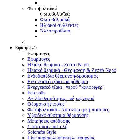
Φωτοβολταϊκά
Φωτοβολταϊκά
Φωτοβολταϊκά
Ηλιακοί συλλέκτες
Άλλα προϊόντα
Εφαρμογές
Εφαρμογές
Εφαρμογές
Ηλιακά θερμικά - Ζεστό Νερό
Ηλιακά θερμικά - Θέρμανση & Ζεστό Νερό
Ενδοδαπέδια θέρμανση-δροσισμός
Ενεργειακό τζάκι - αερόθερμο
Ενεργειακό τζάκι - νερού "καλοριφέρ"
Fan coils
Αντλία θερμότητας - αέρος/νερού
Θέρμανση πισίνας
Φωτοβολταϊκά - Αυτόνομο με μπαταρίες
Υβριδικό σύστημα θέρμανσης
Μετρήσεις απόδοσης
Συστατική επιστολή
Solcrafte Style
Live παρακολούθηση λειτουργίας