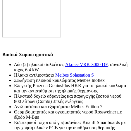
Βασικά Χαρακτηριστικά
Δύο (2) ηλιακοί συλλέκτες
Akotec VRK 3000 DF
, συνολική
ισχύς 6,4 kW
Ηλιακό αντλιοστάσιο
Meibes Solastation S
Σωλήνωση ηλιακού κυκλώματος Meibes Inoflex
Ελεγκτής Prozeda GeniusPlus HKR για το ηλιακό κύκλωμα
και την αντιστάθμιση της ηλιακής θέρμανσης
Πλαστικό δοχείο αδρανείας και παραγωγής ζεστού νερού
800 λίτρων (Combi) 3πλής ενέργειας
Αντλιοστάσια και εξαρτήματα Meibes Edition 7
Θερμιδομετρητές και ογκομετρητές νερού Rossweiner με
έξοδο M-Bus
Εσωτερικοί τοίχοι από γυψοσανίδες Knauff Smartboards με
την χρήση υλικών PCB για την αποθήκευση θερμικής