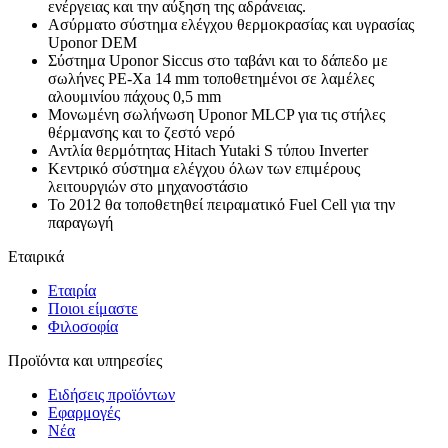
ενέργειας και την αύξηση της αδράνειας.
Ασύρματο σύστημα ελέγχου θερμοκρασίας και υγρασίας
Uponor DEM
Σύστημα Uponor Siccus στο ταβάνι και το δάπεδο με
σωλήνες PE-Xa 14 mm τοποθετημένοι σε λαμέλες
αλουμινίου πάχους 0,5 mm
Μονωμένη σωλήνωση Uponor MLCP για τις στήλες
θέρμανσης και το ζεστό νερό
Αντλία θερμότητας Hitach Yutaki S τύπου Inverter
Κεντρικό σύστημα ελέγχου όλων των επιμέρους
λειτουργιών στο μηχανοστάσιο
Το 2012 θα τοποθετηθεί πειραματικό Fuel Cell για την
παραγωγή
Εταιρικά
Εταιρία
Ποιοι είμαστε
Φιλοσοφία
Προϊόντα και υπηρεσίες
Ειδήσεις προϊόντων
Εφαρμογές
Νέα