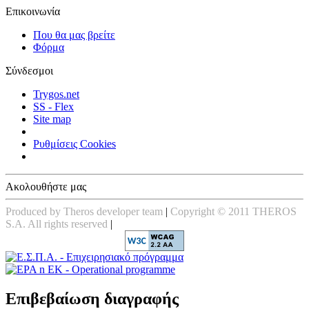
Επικοινωνία
Που θα μας βρείτε
Φόρμα
Σύνδεσμοι
Trygos.net
SS - Flex
Site map
Ρυθμίσεις Cookies
Ακολουθήστε μας
Produced by Theros developer team
|
Copyright © 2011 THEROS
S.A. All rights reserved
|
Επιβεβαίωση διαγραφής