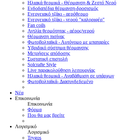
Ηλιακά θερμικά - Θέρμανση & Ζεστό Νερό
Ενδοδαπέδια θέρμανση-δροσισμός
Ενεργειακό τζάκι - αερόθερμο
Ενεργειακό τζάκι - νερού "καλοριφέρ"
Fan coils
Αντλία θερμότητας - αέρος/νερού
Θέρμανση πισίνας
Φωτοβολταϊκά - Αυτόνομο με μπαταρίες
Υβριδικό σύστημα θέρμανσης
Μετρήσεις απόδοσης
Συστατική επιστολή
Solcrafte Style
Live παρακολούθηση λειτουργίας
Ηλιακά θερμικά - Αναβάθμιση σε υπάρχων
Φωτοβολταϊκά- Διασυνδεδεμένο
Νέα
Επικοινωνία
Επικοινωνία
Φόρμα
Που θα μας βρείτε
Λογισμικό
Λογισμικό
Trygos