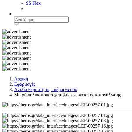
SS Flex
Αρχική
Εφαρμογές
Αντλία θερμότητας - αέρος/νερού
Μικρή πολυκατοικία χαμηλής ενεργειακής κατανάλωσης