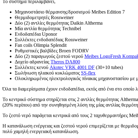
Το σύστημα περιλαμβάνει,
Μηχανοστάσιο θέρμανσης/δροσισμού Meibes Edition 7
Θερμιδομετρητές Rossweiner
Δύο (2) αντλίες θερμότητας Daikin Altherma
Μία αντλία θερμότητας Technibel
Ενδοδαπέδια Uponor
Συλλέκτες ενδοδαπέδιας Rossweiner
Fan coils Olimpia Splendit
Ρυθμιστικές βαλβίδες Broen FODRV
Δύο (2) παραγωγούς ζεστού νερού
Meibes LogoFresh Kompa
Δοχείο αδρανείας
Theros DA800
Συλλέκτες κενού
Akotec VRK 4001 DF
(30+10 tubes)
Σωλήνωση ηλιακού κυκλώματος
SS-flex
Ολοκληρωμένος ηλεκτρολογικός πίνακας μηχανοστασίου με με
Όλα τα διαμερίσματα έχουν ενδοδαπέδια, εκτός από ένα στο οποίο λ
Το κεντρικό σύστημα στηρίζεται στις 2 αντλίες θερμότητας Altherm
(20% περίπου) από την συνηθησμένη λύση της μίας αντλίας θερμότητ
Το ζεστό νερό παράγεται κεντρικά από τους 2 ταχυθερμαντήρες Mei
Η κατανάλωση ενέργειας και ζεστού νερού επιμερίζεται με θερμιδο
πολύ χαμηλή ενεργειακή κατανάλωση.