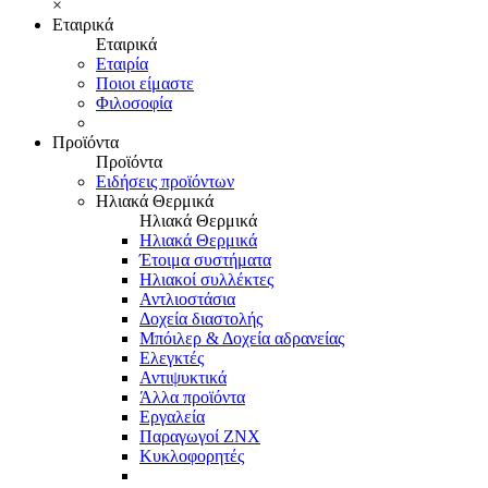
×
Εταιρικά
Εταιρικά
Εταιρία
Ποιοι είμαστε
Φιλοσοφία
Προϊόντα
Προϊόντα
Ειδήσεις προϊόντων
Ηλιακά Θερμικά
Ηλιακά Θερμικά
Ηλιακά Θερμικά
Έτοιμα συστήματα
Ηλιακοί συλλέκτες
Αντλιοστάσια
Δοχεία διαστολής
Μπόιλερ & Δοχεία αδρανείας
Ελεγκτές
Αντιψυκτικά
Άλλα προϊόντα
Εργαλεία
Παραγωγοί ΖΝΧ
Κυκλοφορητές