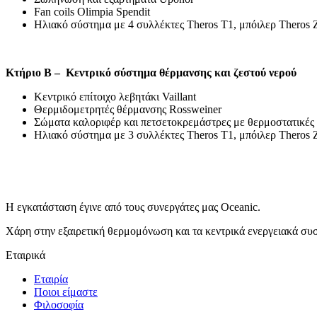
Fan coils Olimpia Spendit
Ηλιακό σύστημα με 4 συλλέκτες Theros Τ1, μπόιλερ Theros Z
Κτήριο B – Κεντρικό σύστημα θέρμανσης και ζεστού νερού
Κεντρικό επίτοιχο λεβητάκι Vaillant
Θερμιδομετρητές θέρμανσης Rossweiner
Σώματα καλοριφέρ και πετσετοκρεμάστρες με θερμοστατικές 
Ηλιακό σύστημα με 3 συλλέκτες Theros Τ1, μπόιλερ Theros Z
Η εγκατάσταση έγινε από τους συνεργάτες μας Oceanic.
Χάρη στην εξαιρετική θερμομόνωση και τα κεντρικά ενεργειακά συσ
Εταιρικά
Εταιρία
Ποιοι είμαστε
Φιλοσοφία