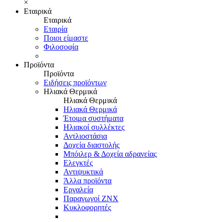
×
Εταιρικά
Εταιρικά
Εταιρία
Ποιοι είμαστε
Φιλοσοφία
Προϊόντα
Προϊόντα
Ειδήσεις προϊόντων
Ηλιακά Θερμικά
Ηλιακά Θερμικά
Ηλιακά Θερμικά
Έτοιμα συστήματα
Ηλιακοί συλλέκτες
Αντλιοστάσια
Δοχεία διαστολής
Μπόιλερ & Δοχεία αδρανείας
Ελεγκτές
Αντιψυκτικά
Άλλα προϊόντα
Εργαλεία
Παραγωγοί ΖΝΧ
Κυκλοφορητές