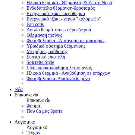
Ηλιακά θερμικά - Θέρμανση & Ζεστό Νερό
Ενδοδαπέδια θέρμανση-δροσισμός
Ενεργειακό τζάκι - αερόθερμο
Ενεργειακό τζάκι - νερού "καλοριφέρ"
Fan coils
Αντλία θερμότητας - αέρος/νερού
Θέρμανση πισίνας
Φωτοβολταϊκά - Αυτόνομο με μπαταρίες
Υβριδικό σύστημα θέρμανσης
Μετρήσεις απόδοσης
Συστατική επιστολή
Solcrafte Style
Live παρακολούθηση λειτουργίας
Ηλιακά θερμικά - Αναβάθμιση σε υπάρχων
Φωτοβολταϊκά- Διασυνδεδεμένο
Νέα
Επικοινωνία
Επικοινωνία
Φόρμα
Που θα μας βρείτε
Λογισμικό
Λογισμικό
Trygos