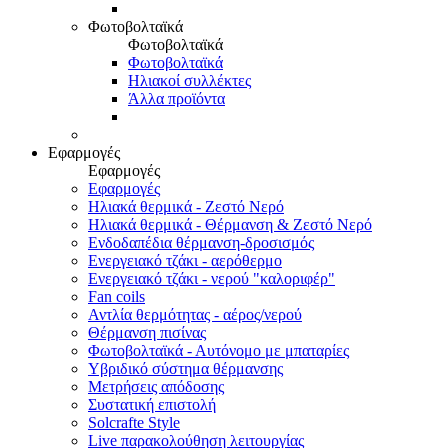
Φωτοβολταϊκά
Φωτοβολταϊκά
Φωτοβολταϊκά
Ηλιακοί συλλέκτες
Άλλα προϊόντα
Εφαρμογές
Εφαρμογές
Εφαρμογές
Ηλιακά θερμικά - Ζεστό Νερό
Ηλιακά θερμικά - Θέρμανση & Ζεστό Νερό
Ενδοδαπέδια θέρμανση-δροσισμός
Ενεργειακό τζάκι - αερόθερμο
Ενεργειακό τζάκι - νερού "καλοριφέρ"
Fan coils
Αντλία θερμότητας - αέρος/νερού
Θέρμανση πισίνας
Φωτοβολταϊκά - Αυτόνομο με μπαταρίες
Υβριδικό σύστημα θέρμανσης
Μετρήσεις απόδοσης
Συστατική επιστολή
Solcrafte Style
Live παρακολούθηση λειτουργίας