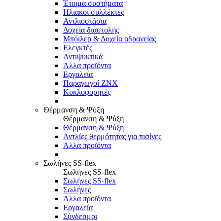
Έτοιμα συστήματα
Ηλιακοί συλλέκτες
Αντλιοστάσια
Δοχεία διαστολής
Μπόιλερ & Δοχεία αδρανείας
Ελεγκτές
Αντιψυκτικά
Άλλα προϊόντα
Εργαλεία
Παραγωγοί ΖΝΧ
Κυκλοφορητές
Θέρμανση & Ψύξη
Θέρμανση & Ψύξη
Θέρμανση & Ψύξη
Αντλίες θερμότητας για πισίνες
Άλλα προϊόντα
Σωλήνες SS-flex
Σωλήνες SS-flex
Σωλήνες SS-flex
Σωλήνες
Άλλα προϊόντα
Εργαλεία
Σύνδεσμοι