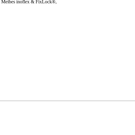
ς
Meibes inoflex & FixLock
®
,