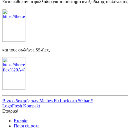
Εκτυπώθηκαν τα φυλλάδια για
το σύστημα ανοξείδωτης σωλήνωση
και τ
ους σωλήνες
S
S-flex,
Βίντεο δοκιμής των Meibes FixLock στα 50 bar !!
LogoFresh Kompakt
Εταιρικά
Εταιρία
Ποιοι είμαστε