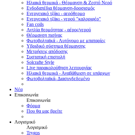
Ηλιακά θερμικά - Θέρμανση & Ζεστό Νερό
Ενδοδαπέδια θέρμανση-δροσισμός
Ενεργειακό τζάκι - αερόθερμο
Ενεργειακό τζάκι - νερού "καλοριφέρ"
Fan coils
Αντλία θερμότητας - αέρος/νερού
Θέρμανση πισίνας
Φωτοβολταϊκά - Αυτόνομο με μπαταρίες
Υβριδικό σύστημα θέρμανσης
Μετρήσεις απόδοσης
Συστατική επιστολή
Solcrafte Style
Live παρακολούθηση λειτουργίας
Ηλιακά θερμικά - Αναβάθμιση σε υπάρχων
Φωτοβολταϊκά- Διασυνδεδεμένο
Νέα
Επικοινωνία
Επικοινωνία
Φόρμα
Που θα μας βρείτε
Λογισμικό
Λογισμικό
Trygos