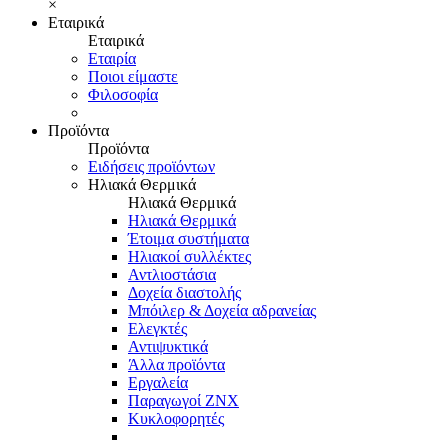
×
Εταιρικά
Εταιρικά
Εταιρία
Ποιοι είμαστε
Φιλοσοφία
Προϊόντα
Προϊόντα
Ειδήσεις προϊόντων
Ηλιακά Θερμικά
Ηλιακά Θερμικά
Ηλιακά Θερμικά
Έτοιμα συστήματα
Ηλιακοί συλλέκτες
Αντλιοστάσια
Δοχεία διαστολής
Μπόιλερ & Δοχεία αδρανείας
Ελεγκτές
Αντιψυκτικά
Άλλα προϊόντα
Εργαλεία
Παραγωγοί ΖΝΧ
Κυκλοφορητές