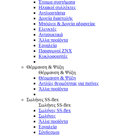
Έτοιμα συστήματα
Ηλιακοί συλλέκτες
Αντλιοστάσια
Δοχεία διαστολής
Μπόιλερ & Δοχεία αδρανείας
Ελεγκτές
Αντιψυκτικά
Άλλα προϊόντα
Εργαλεία
Παραγωγοί ΖΝΧ
Κυκλοφορητές
Θέρμανση & Ψύξη
Θέρμανση & Ψύξη
Θέρμανση & Ψύξη
Αντλίες θερμότητας για πισίνες
Άλλα προϊόντα
Σωλήνες SS-flex
Σωλήνες SS-flex
Σωλήνες SS-flex
Σωλήνες
Άλλα προϊόντα
Εργαλεία
Σύνδεσμοι