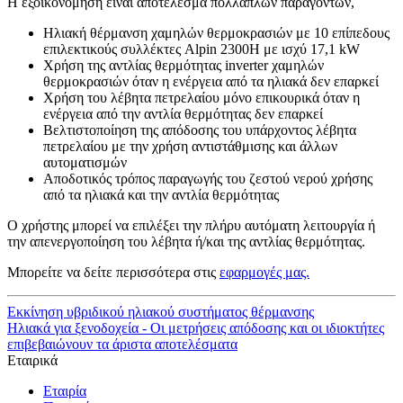
Η εξοικονόμηση είναι αποτέλεσμα πολλαπλών παραγόντων,
Ηλιακή θέρμανση χαμηλών θερμοκρασιών με 10 επίπεδους
επιλεκτικούς συλλέκτες Alpin 2300H με ισχύ 17,1 kW
Χρήση της αντλίας θερμότητας inverter χαμηλών
θερμοκρασιών όταν η ενέργεια από τα ηλιακά δεν επαρκεί
Χρήση του λέβητα πετρελαίου μόνο επικουρικά όταν η
ενέργεια από την αντλία θερμότητας δεν επαρκεί
Βελτιστοποίηση της απόδοσης του υπάρχοντος λέβητα
πετρελαίου με την χρήση αντιστάθμισης και άλλων
αυτοματισμών
Αποδοτικός τρόπος παραγωγής του ζεστού νερού χρήσης
από τα ηλιακά και την αντλία θερμότητας
Ο χρήστης μπορεί να επιλέξει την πλήρυ αυτόματη λειτουργία ή
την απενεργοποίηση του λέβητα ή/και της αντλίας θερμότητας.
Μπορείτε να δείτε περισσότερα στις
εφαρμογές μας.
Εκκίνηση υβριδικού ηλιακού συστήματος θέρμανσης
Ηλιακά για ξενοδοχεία - Οι μετρήσεις απόδοσης και οι ιδιοκτήτες
επιβεβαιώνουν τα άριστα αποτελέσματα
Εταιρικά
Εταιρία