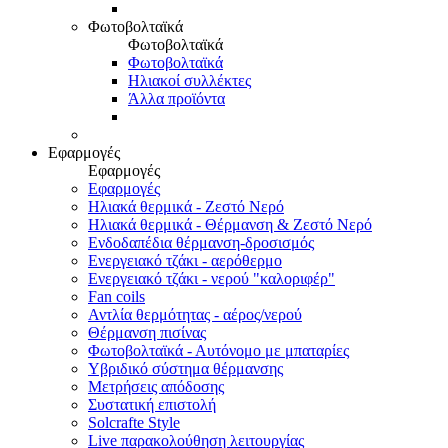
Φωτοβολταϊκά
Φωτοβολταϊκά
Φωτοβολταϊκά
Ηλιακοί συλλέκτες
Άλλα προϊόντα
Εφαρμογές
Εφαρμογές
Εφαρμογές
Ηλιακά θερμικά - Ζεστό Νερό
Ηλιακά θερμικά - Θέρμανση & Ζεστό Νερό
Ενδοδαπέδια θέρμανση-δροσισμός
Ενεργειακό τζάκι - αερόθερμο
Ενεργειακό τζάκι - νερού "καλοριφέρ"
Fan coils
Αντλία θερμότητας - αέρος/νερού
Θέρμανση πισίνας
Φωτοβολταϊκά - Αυτόνομο με μπαταρίες
Υβριδικό σύστημα θέρμανσης
Μετρήσεις απόδοσης
Συστατική επιστολή
Solcrafte Style
Live παρακολούθηση λειτουργίας